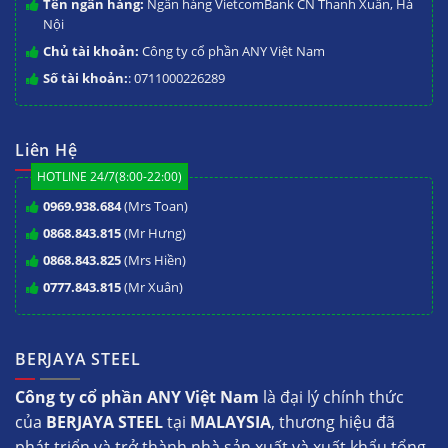
Tên ngân hàng:
Ngân hàng VietcomBank CN Thanh Xuân, Hà
Nội
Chủ tài khoản:
Công ty cổ phần ANY Việt Nam
Số tài khoản:
: 0711000226289
Liên Hệ
HOTLINE 24/7(8:00-22:00)
0969.938.684
(Mrs Toan)
0868.843.815
(Mr Hưng)
0868.843.825
(Mrs Hiền)
0777.843.815
(Mr Xuân)
BERJAYA STEEL
Công ty cổ phần ANY Việt Nam
là đại lý chính thức
của
BERJAYA STEEL
tại
MALAYSIA
, thương hiệu đã
phát triển và trở thành nhà sản xuất và xuất khẩu tổng