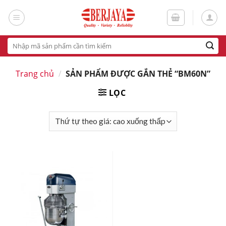
Skip
to
content
Tìm
kiếm:
Trang chủ
/
SẢN PHẨM ĐƯỢC GẮN THẺ “BM60N”
LỌC