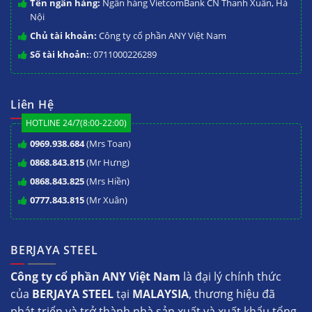
Tên ngân hàng:
Ngân hàng VietcomBank CN Thanh Xuân, Hà
Nội
Chủ tài khoản:
Công ty cổ phần ANY Việt Nam
Số tài khoản:
: 0711000226289
Liên Hệ
HOTLINE 24/7(8:00-22:00)
0969.938.684
(Mrs Toan)
0868.843.815
(Mr Hưng)
0868.843.825
(Mrs Hiền)
0777.843.815
(Mr Xuân)
BERJAYA STEEL
Công ty cổ phần ANY Việt Nam
là đại lý chính thức
của
BERJAYA STEEL
tại
MALAYSIA
, thương hiệu đã
phát triển và trở thành nhà sản xuất và xuất khẩu tổng