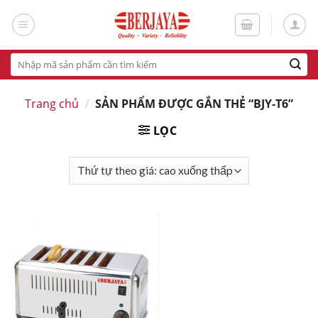
Skip
to
content
Tìm
kiếm:
Trang chủ
/
SẢN PHẨM ĐƯỢC GẮN THẺ “BJY-T6”
LỌC