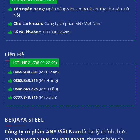
Tên ngân hàng:
Ngân hàng VietcomBank CN Thanh Xuân, Hà
Nội
Chủ tài khoản:
Công ty cổ phần ANY Việt Nam
Số tài khoản:
: 0711000226289
Liên Hệ
HOTLINE 24/7(8:00-22:00)
0969.938.684
(Mrs Toan)
0868.843.815
(Mr Hưng)
0868.843.825
(Mrs Hiền)
0777.843.815
(Mr Xuân)
BERJAYA STEEL
Công ty cổ phần ANY Việt Nam
là đại lý chính thức
của
BERJAYA STEEL
tại
MALAYSIA
, thương hiệu đã