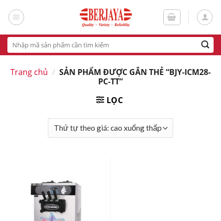
Skip
to
content
Tìm
kiếm:
Trang chủ
/
SẢN PHẨM ĐƯỢC GẮN THẺ “BJY-ICM28-
PC-TT”
LỌC