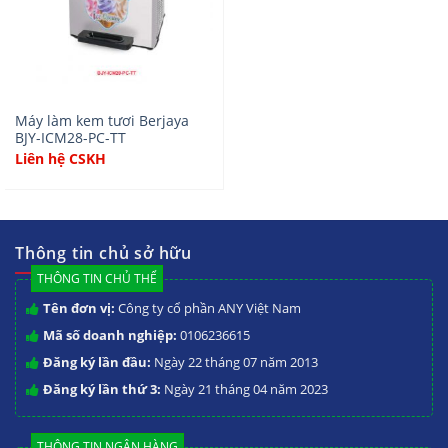
Máy làm kem tươi Berjaya
BJY-ICM28-PC-TT
Liên hệ CSKH
Thông tin chủ sở hữu
THÔNG TIN CHỦ THỂ
Tên đơn vị:
Công ty cổ phần ANY Việt Nam
Mã số doanh nghiệp:
0106236615
Đăng ký lần đầu:
Ngày 22 tháng 07 năm 2013
Đăng ký lần thứ 3:
Ngày 21 tháng 04 năm 2023
THÔNG TIN NGÂN HÀNG