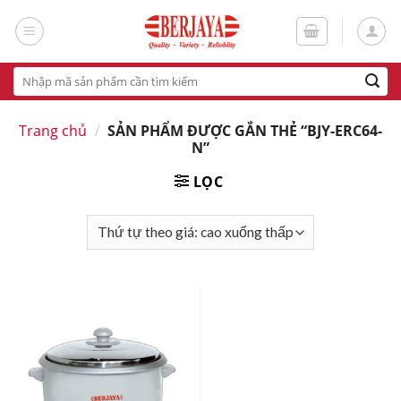
Skip
to
content
Tìm
kiếm:
Trang chủ
/
SẢN PHẨM ĐƯỢC GẮN THẺ “BJY-ERC64-
N”
LỌC