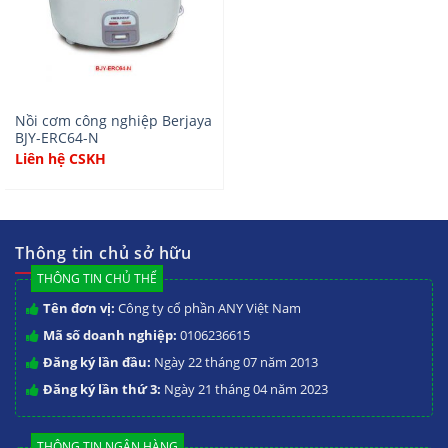
Nồi cơm công nghiệp Berjaya
BJY-ERC64-N
Liên hệ CSKH
Thông tin chủ sở hữu
THÔNG TIN CHỦ THỂ
Tên đơn vị:
Công ty cổ phần ANY Việt Nam
Mã số doanh nghiệp:
0106236615
Đăng ký lần đầu:
Ngày 22 tháng 07 năm 2013
Đăng ký lần thứ 3:
Ngày 21 tháng 04 năm 2023
THÔNG TIN NGÂN HÀNG