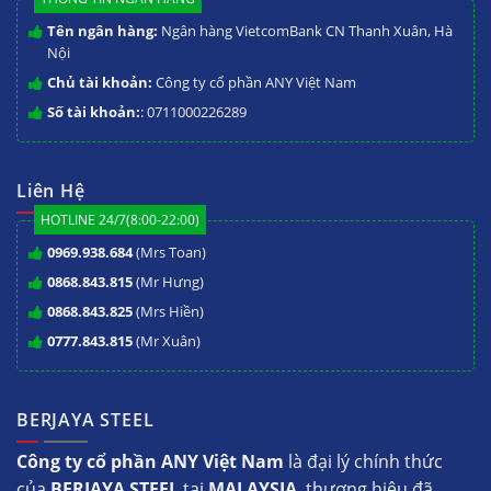
Tên ngân hàng:
Ngân hàng VietcomBank CN Thanh Xuân, Hà
Nội
Chủ tài khoản:
Công ty cổ phần ANY Việt Nam
Số tài khoản:
: 0711000226289
Liên Hệ
HOTLINE 24/7(8:00-22:00)
0969.938.684
(Mrs Toan)
0868.843.815
(Mr Hưng)
0868.843.825
(Mrs Hiền)
0777.843.815
(Mr Xuân)
BERJAYA STEEL
Công ty cổ phần ANY Việt Nam
là đại lý chính thức
của
BERJAYA STEEL
tại
MALAYSIA
, thương hiệu đã