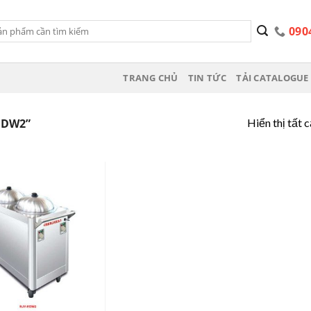
090
TRANG CHỦ
TIN TỨC
TẢI CATALOGUE 
Hiển thị tất 
EDW2”