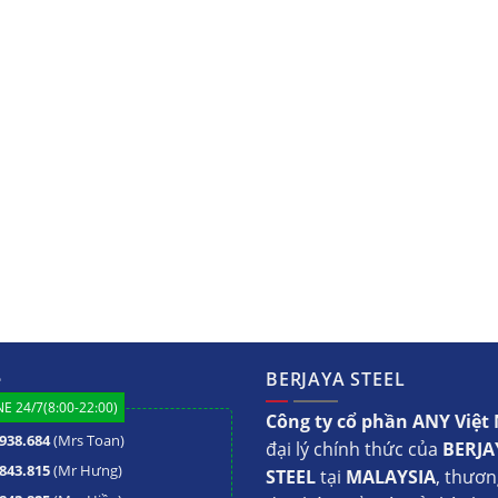
ệ
BERJAYA STEEL
E 24/7(8:00-22:00)
Công ty cổ phần ANY Việ
938.684
(Mrs Toan)
đại lý chính thức của
BERJA
843.815
(Mr Hưng)
STEEL
tại
MALAYSIA
, thươn