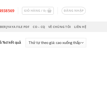
4938569
GIỎ HÀNG /
0
ĐĂNG NHẬP
₫
BERJYAYA FILE PDF
CO – CQ
VỀ CHÚNG TÔI
LIÊN HỆ
cả %d kết quả