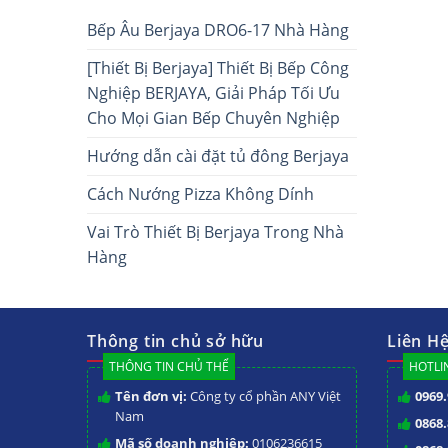
Bếp Âu Berjaya DRO6-17 Nhà Hàng
[Thiết Bị Berjaya] Thiết Bị Bếp Công
Nghiệp BERJAYA, Giải Pháp Tối Ưu
Cho Mọi Gian Bếp Chuyên Nghiệp
Hướng dẫn cài đặt tủ đông Berjaya
Cách Nướng Pizza Không Dính
Vai Trò Thiết Bị Berjaya Trong Nhà
Hàng
Thông tin chủ sở hữu
Liên H
THÔNG TIN CHỦ THỂ
HOTLIN
Tên đơn vị:
Công ty cổ phần ANY Việt
0969.
Nam
0868.
Mã số doanh nghiệp:
0106236615