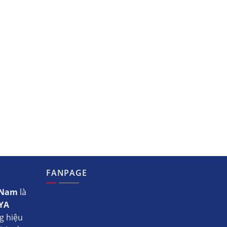
FANPAGE
t Nam
là
YA
g hiệu