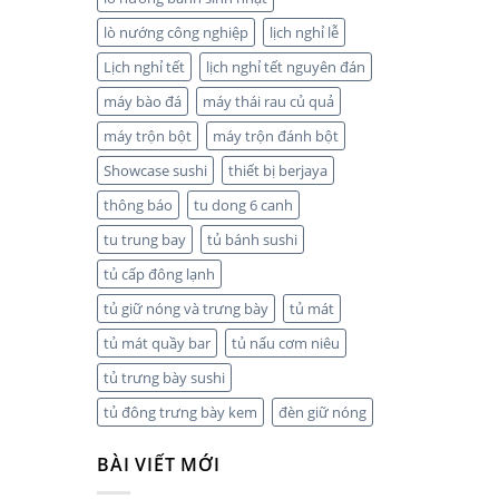
lò nướng công nghiệp
lịch nghỉ lễ
Lịch nghỉ tết
lịch nghỉ tết nguyên đán
máy bào đá
máy thái rau củ quả
máy trộn bột
máy trộn đánh bột
Showcase sushi
thiết bị berjaya
thông báo
tu dong 6 canh
tu trung bay
tủ bánh sushi
tủ cấp đông lạnh
tủ giữ nóng và trưng bày
tủ mát
tủ mát quầy bar
tủ nấu cơm niêu
tủ trưng bày sushi
tủ đông trưng bày kem
đèn giữ nóng
BÀI VIẾT MỚI