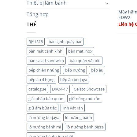
Thiết bị làm bánh
Máy hâm 
Tổng hợp
EDW2
Liên hệ 
THẺ
BJY-IS18
bàn lạnh quầy bar
bàn mát cánh kính
bàn mát inox
bàn salad sandwich
bảo quản vắc xin
bếp chiên nhúng
bếp nướng
bếp âu
bếp âu 4 họng
bếp âu berjaya
catalogue
DRO4-17
Gelato Showcase
giải pháp bảo quản
giữ nóng món ăn
giữ ấm bữa tiệc
linh vật rắn
lò nướng berjaya
lò nướng bánh
lò nướng bánh mì
lò nướng bánh pizza
lò nướng bánh sinh nhật