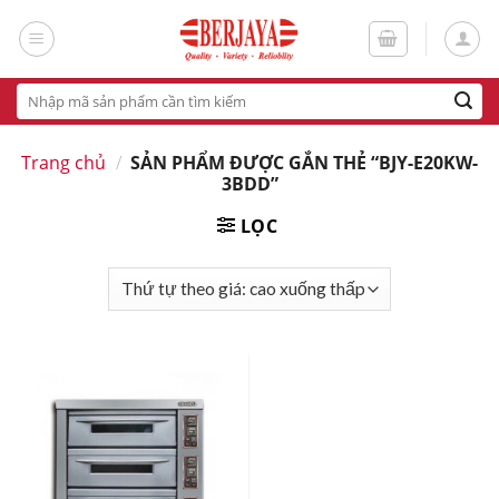
Skip
to
content
Tìm
kiếm:
Trang chủ
/
SẢN PHẨM ĐƯỢC GẮN THẺ “BJY-E20KW-
3BDD”
LỌC