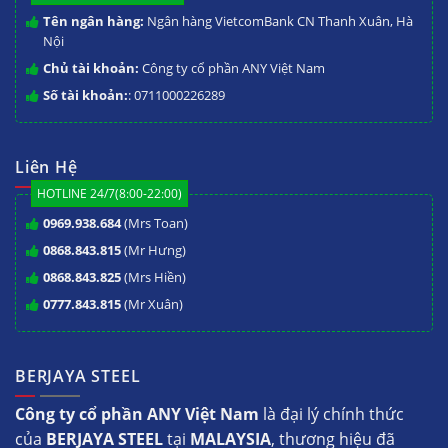
Tên ngân hàng:
Ngân hàng VietcomBank CN Thanh Xuân, Hà
Nội
Chủ tài khoản:
Công ty cổ phần ANY Việt Nam
Số tài khoản:
: 0711000226289
Liên Hệ
HOTLINE 24/7(8:00-22:00)
0969.938.684
(Mrs Toan)
0868.843.815
(Mr Hưng)
0868.843.825
(Mrs Hiền)
0777.843.815
(Mr Xuân)
BERJAYA STEEL
Công ty cổ phần ANY Việt Nam
là đại lý chính thức
của
BERJAYA STEEL
tại
MALAYSIA
, thương hiệu đã