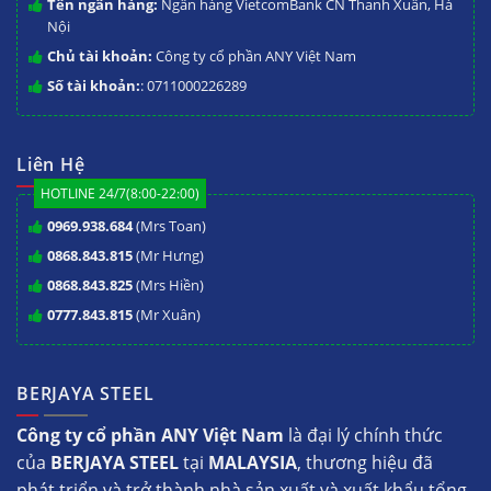
Tên ngân hàng:
Ngân hàng VietcomBank CN Thanh Xuân, Hà
Nội
Chủ tài khoản:
Công ty cổ phần ANY Việt Nam
Số tài khoản:
: 0711000226289
Liên Hệ
HOTLINE 24/7(8:00-22:00)
0969.938.684
(Mrs Toan)
0868.843.815
(Mr Hưng)
0868.843.825
(Mrs Hiền)
0777.843.815
(Mr Xuân)
BERJAYA STEEL
Công ty cổ phần ANY Việt Nam
là đại lý chính thức
của
BERJAYA STEEL
tại
MALAYSIA
, thương hiệu đã
phát triển và trở thành nhà sản xuất và xuất khẩu tổng