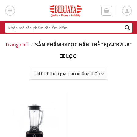
Skip
to
content
Tìm
kiếm:
Trang chủ
/
SẢN PHẨM ĐƯỢC GẮN THẺ “BJY-CB2L-B”
LỌC