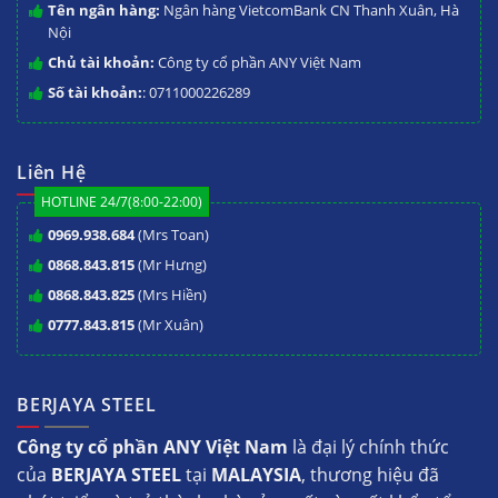
Tên ngân hàng:
Ngân hàng VietcomBank CN Thanh Xuân, Hà
Nội
Chủ tài khoản:
Công ty cổ phần ANY Việt Nam
Số tài khoản:
: 0711000226289
Liên Hệ
HOTLINE 24/7(8:00-22:00)
0969.938.684
(Mrs Toan)
0868.843.815
(Mr Hưng)
0868.843.825
(Mrs Hiền)
0777.843.815
(Mr Xuân)
BERJAYA STEEL
Công ty cổ phần ANY Việt Nam
là đại lý chính thức
của
BERJAYA STEEL
tại
MALAYSIA
, thương hiệu đã