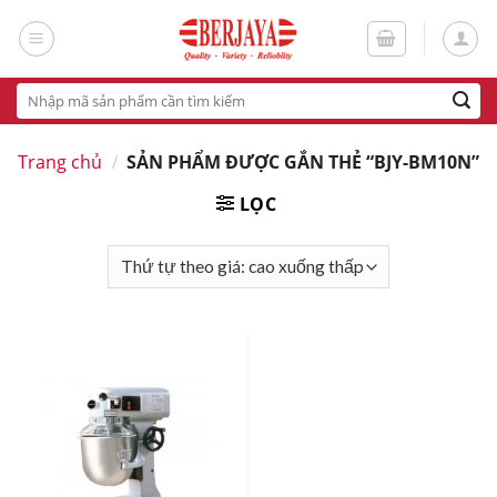
Skip
to
content
Tìm
kiếm:
Trang chủ
/
SẢN PHẨM ĐƯỢC GẮN THẺ “BJY-BM10N”
LỌC