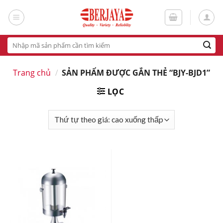
Skip
to
content
Tìm
kiếm:
Trang chủ
/
SẢN PHẨM ĐƯỢC GẮN THẺ “BJY-BJD1”
LỌC