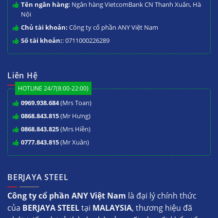
Tên ngân hàng:
Ngân hàng VietcomBank CN Thanh Xuân, Hà
Nội
Chủ tài khoản:
Công ty cổ phần ANY Việt Nam
Số tài khoản:
: 0711000226289
Liên Hệ
HOTLINE 24/7(8:00-22:00)
0969.938.684
(Mrs Toan)
0868.843.815
(Mr Hưng)
0868.843.825
(Mrs Hiền)
0777.843.815
(Mr Xuân)
BERJAYA STEEL
Công ty cổ phần ANY Việt Nam
là đại lý chính thức
của
BERJAYA STEEL
tại
MALAYSIA
, thương hiệu đã