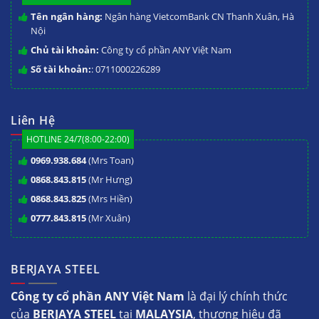
Tên ngân hàng:
Ngân hàng VietcomBank CN Thanh Xuân, Hà
Nội
Chủ tài khoản:
Công ty cổ phần ANY Việt Nam
Số tài khoản:
: 0711000226289
Liên Hệ
HOTLINE 24/7(8:00-22:00)
0969.938.684
(Mrs Toan)
0868.843.815
(Mr Hưng)
0868.843.825
(Mrs Hiền)
0777.843.815
(Mr Xuân)
BERJAYA STEEL
Công ty cổ phần ANY Việt Nam
là đại lý chính thức
của
BERJAYA STEEL
tại
MALAYSIA
, thương hiệu đã