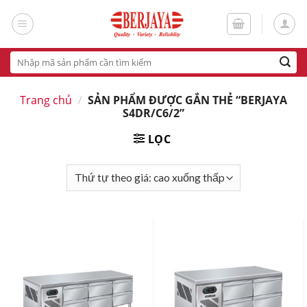
Skip
to
content
Tìm
kiếm:
Trang chủ
/
SẢN PHẨM ĐƯỢC GẮN THẺ “BERJAYA
S4DR/C6/2”
LỌC