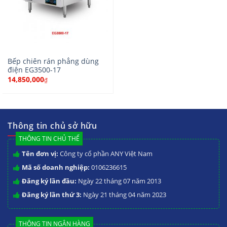
Bếp chiên rán phẳng dùng
điện EG3500-17
14,850,000
₫
Thông tin chủ sở hữu
THÔNG TIN CHỦ THỂ
Tên đơn vị:
Công ty cổ phần ANY Việt Nam
Mã số doanh nghiệp:
0106236615
Đăng ký lần đầu:
Ngày 22 tháng 07 năm 2013
Đăng ký lần thứ 3:
Ngày 21 tháng 04 năm 2023
THÔNG TIN NGÂN HÀNG