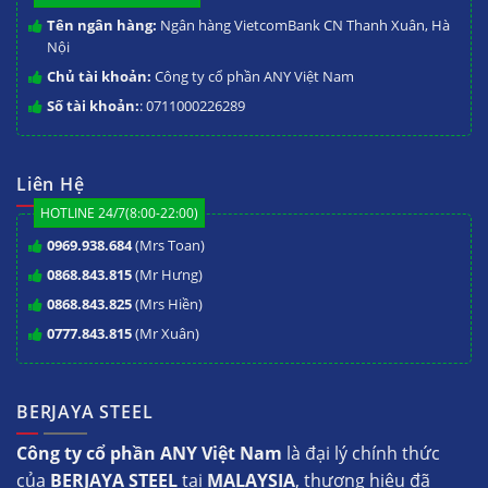
Tên ngân hàng:
Ngân hàng VietcomBank CN Thanh Xuân, Hà
Nội
Chủ tài khoản:
Công ty cổ phần ANY Việt Nam
Số tài khoản:
: 0711000226289
Liên Hệ
HOTLINE 24/7(8:00-22:00)
0969.938.684
(Mrs Toan)
0868.843.815
(Mr Hưng)
0868.843.825
(Mrs Hiền)
0777.843.815
(Mr Xuân)
BERJAYA STEEL
Công ty cổ phần ANY Việt Nam
là đại lý chính thức
của
BERJAYA STEEL
tại
MALAYSIA
, thương hiệu đã