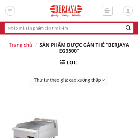
Skip
to
content
Tìm
kiếm:
Trang chủ
/
SẢN PHẨM ĐƯỢC GẮN THẺ “BERJAYA
EG3500”
LỌC