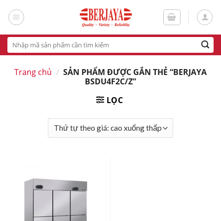
Skip
to
content
Tìm
kiếm:
Trang chủ
/
SẢN PHẨM ĐƯỢC GẮN THẺ “BERJAYA
BSDU4F2C/Z”
LỌC