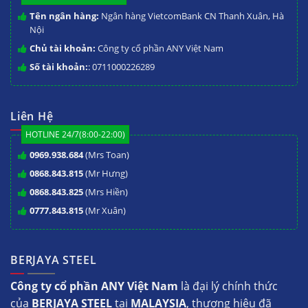
Tên ngân hàng:
Ngân hàng VietcomBank CN Thanh Xuân, Hà
Nội
Chủ tài khoản:
Công ty cổ phần ANY Việt Nam
Số tài khoản:
: 0711000226289
Liên Hệ
HOTLINE 24/7(8:00-22:00)
0969.938.684
(Mrs Toan)
0868.843.815
(Mr Hưng)
0868.843.825
(Mrs Hiền)
0777.843.815
(Mr Xuân)
BERJAYA STEEL
Công ty cổ phần ANY Việt Nam
là đại lý chính thức
của
BERJAYA STEEL
tại
MALAYSIA
, thương hiệu đã