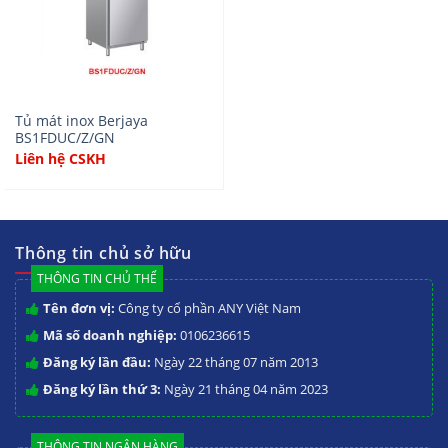
Tủ mát inox Berjaya
BS1FDUC/Z/GN
Liên hệ CSKH
Thông tin chủ sở hữu
THÔNG TIN CHỦ THỂ
Tên đơn vị:
Công ty cổ phần ANY Việt Nam
Mã số doanh nghiệp:
0106236615
Đăng ký lần đầu:
Ngày 22 tháng 07 năm 2013
Đăng ký lần thứ 3:
Ngày 21 tháng 04 năm 2023
THÔNG TIN NGÂN HÀNG