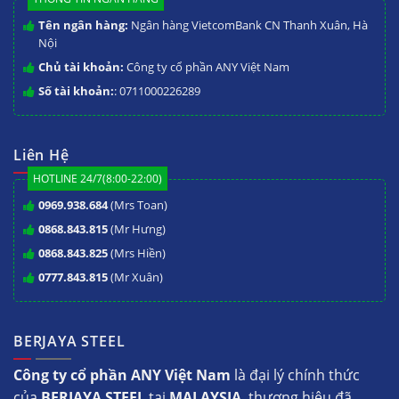
Tên ngân hàng:
Ngân hàng VietcomBank CN Thanh Xuân, Hà
Nội
Chủ tài khoản:
Công ty cổ phần ANY Việt Nam
Số tài khoản:
: 0711000226289
Liên Hệ
HOTLINE 24/7(8:00-22:00)
0969.938.684
(Mrs Toan)
0868.843.815
(Mr Hưng)
0868.843.825
(Mrs Hiền)
0777.843.815
(Mr Xuân)
BERJAYA STEEL
Công ty cổ phần ANY Việt Nam
là đại lý chính thức
của
BERJAYA STEEL
tại
MALAYSIA
, thương hiệu đã