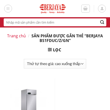
Skip
to
content
Tìm
kiếm:
Trang chủ
/
SẢN PHẨM ĐƯỢC GẮN THẺ “BERJAYA
BS1FDUC/Z/GN”
LỌC