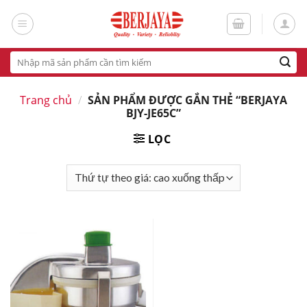
Skip
to
content
Tìm
kiếm:
Trang chủ
/
SẢN PHẨM ĐƯỢC GẮN THẺ “BERJAYA
BJY-JE65C”
LỌC