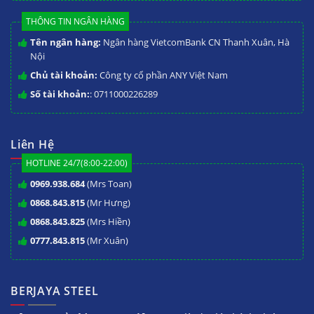
THÔNG TIN NGÂN HÀNG
Tên ngân hàng:
Ngân hàng VietcomBank CN Thanh Xuân, Hà
Nội
Chủ tài khoản:
Công ty cổ phần ANY Việt Nam
Số tài khoản:
: 0711000226289
Liên Hệ
HOTLINE 24/7(8:00-22:00)
0969.938.684
(Mrs Toan)
0868.843.815
(Mr Hưng)
0868.843.825
(Mrs Hiền)
0777.843.815
(Mr Xuân)
BERJAYA STEEL