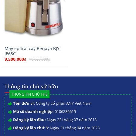
Máy ép trái cây Berjaya BJY-
JE65C
9,500,000
10,000,000
₫
₫
Thông tin chủ sở hữu
THÔNG TIN CHỦ THỂ
Tên đơn vị:
Công ty cổ phần ANY Việt Nam
Mã số doanh nghiệp:
0106236615
Đăng ký lần đầu:
Ngày 22 tháng 07 năm 2013
Đăng ký lần thứ 3:
Ngày 21 tháng 04 năm 2023