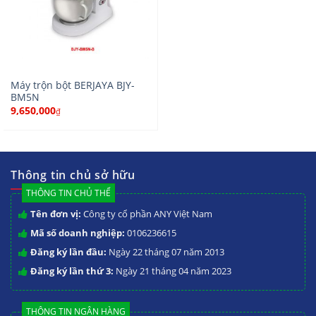
Máy trộn bột BERJAYA BJY-
BM5N
9,650,000
₫
Thông tin chủ sở hữu
THÔNG TIN CHỦ THỂ
Tên đơn vị:
Công ty cổ phần ANY Việt Nam
Mã số doanh nghiệp:
0106236615
Đăng ký lần đầu:
Ngày 22 tháng 07 năm 2013
Đăng ký lần thứ 3:
Ngày 21 tháng 04 năm 2023
THÔNG TIN NGÂN HÀNG