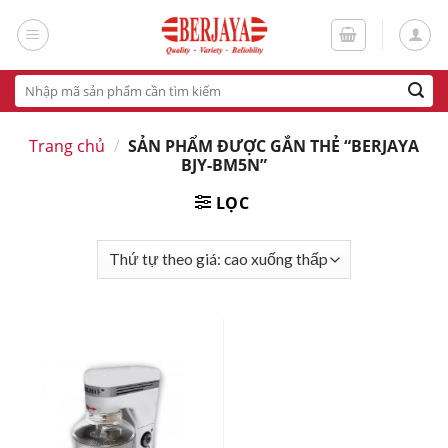
Skip
to
content
Tìm
kiếm:
Trang chủ
/
SẢN PHẨM ĐƯỢC GẮN THẺ “BERJAYA
BJY-BM5N”
LỌC