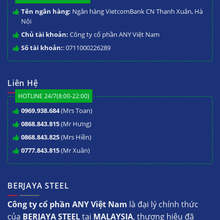
Tên ngân hàng:
Ngân hàng VietcomBank CN Thanh Xuân, Hà
Nội
Chủ tài khoản:
Công ty cổ phần ANY Việt Nam
Số tài khoản:
: 0711000226289
Liên Hệ
HOTLINE 24/7(8:00-22:00)
0969.938.684
(Mrs Toan)
0868.843.815
(Mr Hưng)
0868.843.825
(Mrs Hiền)
0777.843.815
(Mr Xuân)
BERJAYA STEEL
Công ty cổ phần ANY Việt Nam
là đại lý chính thức
của
BERJAYA STEEL
tại
MALAYSIA
, thương hiệu đã