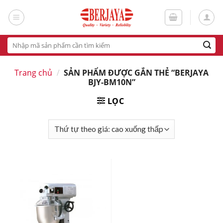
Skip
to
content
Tìm
kiếm:
Trang chủ
/
SẢN PHẨM ĐƯỢC GẮN THẺ “BERJAYA
BJY-BM10N”
LỌC