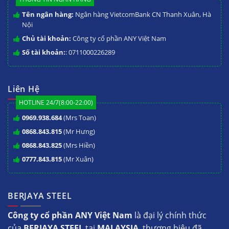
Tên ngân hàng:
Ngân hàng VietcomBank CN Thanh Xuân, Hà
Nội
Chủ tài khoản:
Công ty cổ phần ANY Việt Nam
Số tài khoản:
: 0711000226289
Liên Hệ
HOTLINE 24/7(8:00-22:00)
0969.938.684
(Mrs Toan)
0868.843.815
(Mr Hưng)
0868.843.825
(Mrs Hiền)
0777.843.815
(Mr Xuân)
BERJAYA STEEL
Công ty cổ phần ANY Việt Nam
là đại lý chính thức
của
BERJAYA STEEL
tại
MALAYSIA
, thương hiệu đã