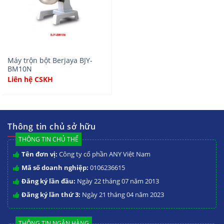
Máy trộn bột Berjaya BJY-
BM10N
Liên hệ CSKH
Thông tin chủ sở hữu
THÔNG TIN CHỦ THỂ
Tên đơn vị:
Công ty cổ phần ANY Việt Nam
Mã số doanh nghiệp:
0106236615
Đăng ký lần đầu:
Ngày 22 tháng 07 năm 2013
Đăng ký lần thứ 3:
Ngày 21 tháng 04 năm 2023
THÔNG TIN NGÂN HÀNG