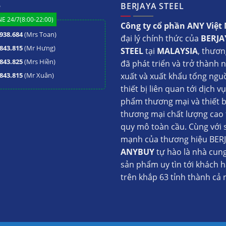
ệ
BERJAYA STEEL
E 24/7(8:00-22:00)
Công ty cổ phần ANY Việ
938.684
(Mrs Toan)
đại lý chính thức của
BERJA
843.815
(Mr Hưng)
STEEL
tại
MALAYSIA
, thươn
843.825
(Mrs Hiền)
đã phát triển và trở thành 
843.815
(Mr Xuân)
xuất và xuất khẩu tổng ngu
thiết bị liên quan tới dịch v
phẩm thương mại và thiết b
thương mại chất lượng cao 
quy mô toàn cầu. Cùng với 
mạnh của thương hiệu BERJ
ANYBUY
tự hào là nhà cun
sản phẩm uy tìn tới khách 
trên khắp 63 tỉnh thành cả 