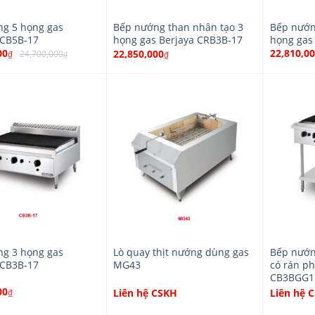
g 5 họng gas
Bếp nướng than nhân tạo 3
Bếp nướn
 CB5B-17
họng gas Berjaya CRB3B-17
họng gas
00
22,810,0
22,850,000
24,700,000
₫
₫
₫
g 3 họng gas
Lò quay thịt nướng dùng gas
Bếp nướn
 CB3B-17
MG43
có rán p
CB3BGG1
00
Liên hệ CSKH
Liên hệ 
₫