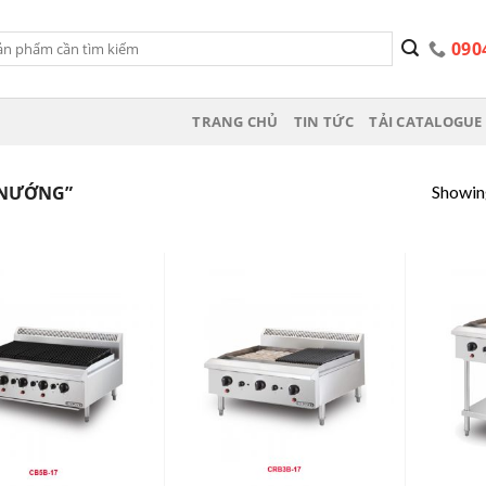
090
TRANG CHỦ
TIN TỨC
TẢI CATALOGUE 
Showing
 NƯỚNG”