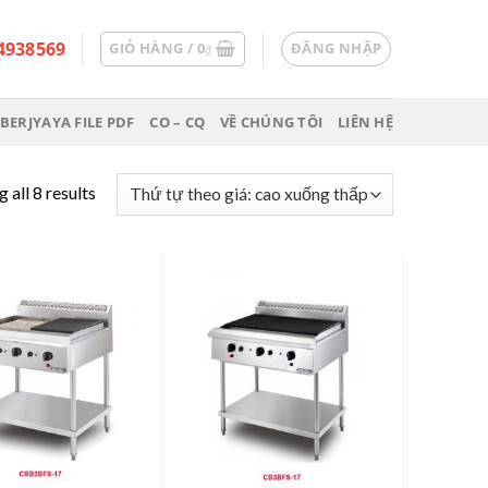
4938569
GIỎ HÀNG /
0
ĐĂNG NHẬP
₫
BERJYAYA FILE PDF
CO – CQ
VỀ CHÚNG TÔI
LIÊN HỆ
 all 8 results