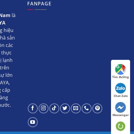
FANPAGE
t Nam
là
YA
g hiệu
nhà sản
ồn các
ụ thực
ị lạnh
trên
sự lớn
Tìm đường
AYA,
g cấp
Chat Zalo
hàng
nước.
Messenger