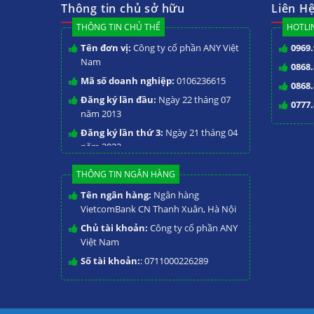
Thông tin chủ sở hữu
Liên H
THÔNG TIN CHỦ THỂ
HOTLIN
Tên đơn vị:
Công ty cổ phần ANY Việt
0969.
Nam
0868.
Mã số doanh nghiệp:
0106236615
0868.
Đăng ký lần đầu:
Ngày 22 tháng 07
0777.
năm 2013
Đăng ký lần thứ 3:
Ngày 21 tháng 04
năm 2023
THÔNG TIN NGÂN HÀNG
Tên ngân hàng:
Ngân hàng
VietcomBank CN Thanh Xuân, Hà Nội
Chủ tài khoản:
Công ty cổ phần ANY
Việt Nam
Số tài khoản:
: 0711000226289