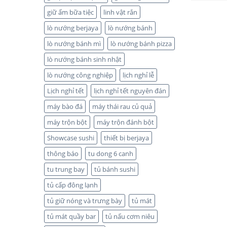
giữ ấm bữa tiệc
linh vật rắn
lò nướng berjaya
lò nướng bánh
lò nướng bánh mì
lò nướng bánh pizza
lò nướng bánh sinh nhật
lò nướng công nghiệp
lịch nghỉ lễ
Lịch nghỉ tết
lịch nghỉ tết nguyên đán
máy bào đá
máy thái rau củ quả
máy trộn bột
máy trộn đánh bột
Showcase sushi
thiết bị berjaya
thông báo
tu dong 6 canh
tu trung bay
tủ bánh sushi
tủ cấp đông lạnh
tủ giữ nóng và trưng bày
tủ mát
tủ mát quầy bar
tủ nấu cơm niêu