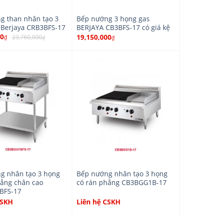
g than nhân tạo 3
Bếp nướng 3 họng gas
 Berjaya CRB3BFS-17
BERJAYA CB3BFS-17 có giá kệ
00
19,150,000
23,760,000
₫
₫
₫
g nhân tạo 3 họng
Bếp nướng nhân tạo 3 họng
hẳng chân cao
có rán phẳng CB3BGG1B-17
BFS-17
CSKH
Liên hệ CSKH