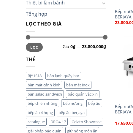
Thiết bị làm bánh
Bếp nướn
Tổng hợp
BERJAYA
23,800,0
LỌC THEO GIÁ
Giá
0₫
—
23,800,000₫
LỌC
THẺ
BJY-IS18
bàn lạnh quầy bar
bàn mát cánh kính
bàn mát inox
bàn salad sandwich
bảo quản vắc xin
bếp chiên nhúng
bếp nướng
bếp âu
Bếp nướn
BERJAYA
bếp âu 4 họng
bếp âu berjaya
catalogue
DRO4-17
Gelato Showcase
17,650,0
giải pháp bảo quản
giữ nóng món ăn