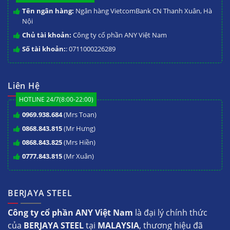
Tên ngân hàng:
Ngân hàng VietcomBank CN Thanh Xuân, Hà
Nội
Chủ tài khoản:
Công ty cổ phần ANY Việt Nam
Số tài khoản:
: 0711000226289
Liên Hệ
HOTLINE 24/7(8:00-22:00)
0969.938.684
(Mrs Toan)
0868.843.815
(Mr Hưng)
0868.843.825
(Mrs Hiền)
0777.843.815
(Mr Xuân)
BERJAYA STEEL
Công ty cổ phần ANY Việt Nam
là đại lý chính thức
của
BERJAYA STEEL
tại
MALAYSIA
, thương hiệu đã