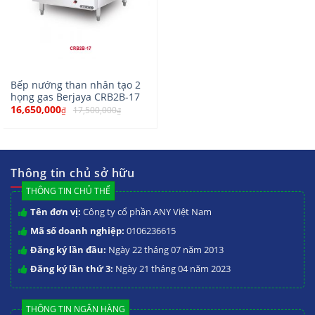
Bếp nướng than nhân tạo 2
họng gas Berjaya CRB2B-17
16,650,000
17,500,000
₫
₫
Thông tin chủ sở hữu
THÔNG TIN CHỦ THỂ
Tên đơn vị:
Công ty cổ phần ANY Việt Nam
Mã số doanh nghiệp:
0106236615
Đăng ký lần đầu:
Ngày 22 tháng 07 năm 2013
Đăng ký lần thứ 3:
Ngày 21 tháng 04 năm 2023
THÔNG TIN NGÂN HÀNG