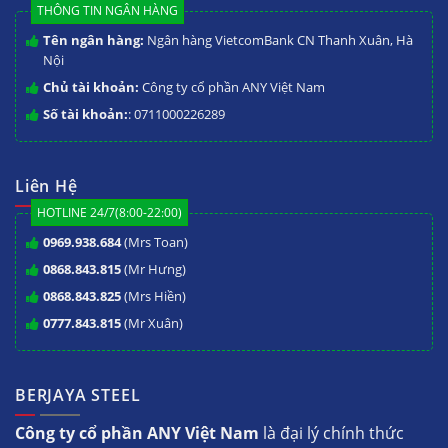
THÔNG TIN NGÂN HÀNG
Tên ngân hàng:
Ngân hàng VietcomBank CN Thanh Xuân, Hà
Nội
Chủ tài khoản:
Công ty cổ phần ANY Việt Nam
Số tài khoản:
: 0711000226289
Liên Hệ
HOTLINE 24/7(8:00-22:00)
0969.938.684
(Mrs Toan)
0868.843.815
(Mr Hưng)
0868.843.825
(Mrs Hiền)
0777.843.815
(Mr Xuân)
BERJAYA STEEL
Công ty cổ phần ANY Việt Nam
là đại lý chính thức