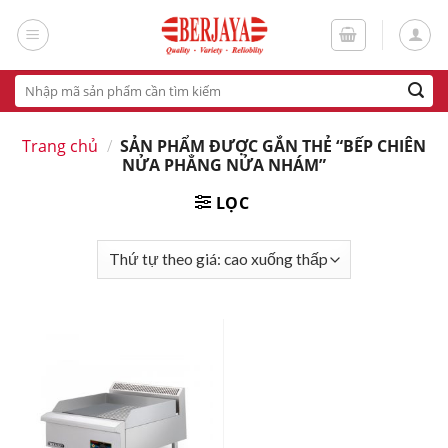
Skip
to
content
Tìm
kiếm:
Trang chủ
/
SẢN PHẨM ĐƯỢC GẮN THẺ “BẾP CHIÊN
NỬA PHẲNG NỬA NHÁM”
LỌC