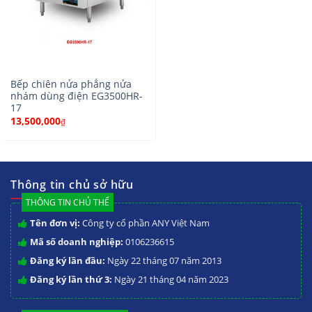
Bếp chiên nửa phẳng nửa
nhám dùng điện EG3500HR-
17
13,500,000
₫
Thông tin chủ sở hữu
THÔNG TIN CHỦ THỂ
Tên đơn vị:
Công ty cổ phần ANY Việt Nam
Mã số doanh nghiệp:
0106236615
Đăng ký lần đầu:
Ngày 22 tháng 07 năm 2013
Đăng ký lần thứ 3:
Ngày 21 tháng 04 năm 2023