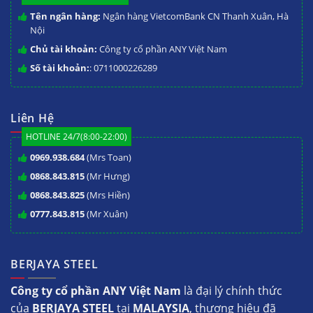
Tên ngân hàng:
Ngân hàng VietcomBank CN Thanh Xuân, Hà
Nội
Chủ tài khoản:
Công ty cổ phần ANY Việt Nam
Số tài khoản:
: 0711000226289
Liên Hệ
HOTLINE 24/7(8:00-22:00)
0969.938.684
(Mrs Toan)
0868.843.815
(Mr Hưng)
0868.843.825
(Mrs Hiền)
0777.843.815
(Mr Xuân)
BERJAYA STEEL
Công ty cổ phần ANY Việt Nam
là đại lý chính thức
của
BERJAYA STEEL
tại
MALAYSIA
, thương hiệu đã