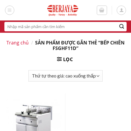
Skip
to
content
Tìm
kiếm:
Trang chủ
/
SẢN PHẨM ĐƯỢC GẮN THẺ “BẾP CHIÊN
FSGHF11D”
LỌC