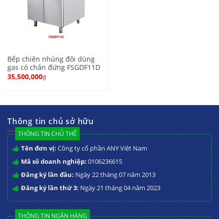
Bếp chiên nhúng đôi dùng
gas có chân đứng FSGDF11D
35,500,000
₫
Thông tin chủ sở hữu
THÔNG TIN CHỦ THỂ
Tên đơn vị:
Công ty cổ phần ANY Việt Nam
Mã số doanh nghiệp:
0106236615
Đăng ký lần đầu:
Ngày 22 tháng 07 năm 2013
Đăng ký lần thứ 3:
Ngày 21 tháng 04 năm 2023
THÔNG TIN NGÂN HÀNG