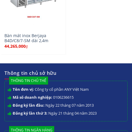
Bàn mát inox Berjaya
B4D/C8/7-SM dài 2,4m
44,265,000
₫
Thông tin chủ sở hữu
THÔNG TIN CHỦ THỂ
Tên đơn vị:
Công ty cổ phần ANY Việt Nam
Mã số doanh nghiệp:
0106236615
Đăng ký lần đầu:
Ngày 22 tháng 07 năm 2013
Đăng ký lần thứ 3:
Ngày 21 tháng 04 năm 2023
THÔNG TIN NGÂN HÀNG