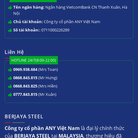
Tên ngân hàng:
Ngân hàng VietcomBank CN Thanh Xuân, Hà
Nội
Chủ tài khoản:
Công ty cổ phần ANY Việt Nam
Số tài khoản:
: 0711000226289
Liên Hệ
HOTLINE 24/7(8:00-22:00)
0969.938.684
(Mrs Toan)
0868.843.815
(Mr Hưng)
0868.843.825
(Mrs Hiền)
0777.843.815
(Mr Xuân)
BERJAYA STEEL
Công ty cổ phần ANY Việt Nam
là đại lý chính thức
của
BERJAYA STEEL
tại
MALAYSIA
, thương hiệu đã