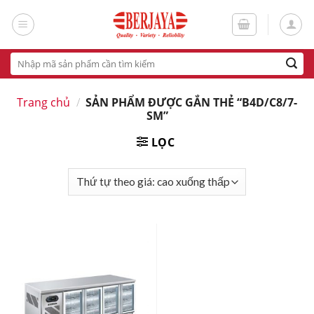
Skip
to
content
Tìm
kiếm:
Trang chủ
/
SẢN PHẨM ĐƯỢC GẮN THẺ “B4D/C8/7-
SM”
LỌC