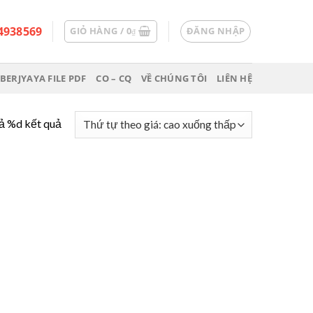
4938569
GIỎ HÀNG /
0
ĐĂNG NHẬP
₫
BERJYAYA FILE PDF
CO – CQ
VỀ CHÚNG TÔI
LIÊN HỆ
cả %d kết quả