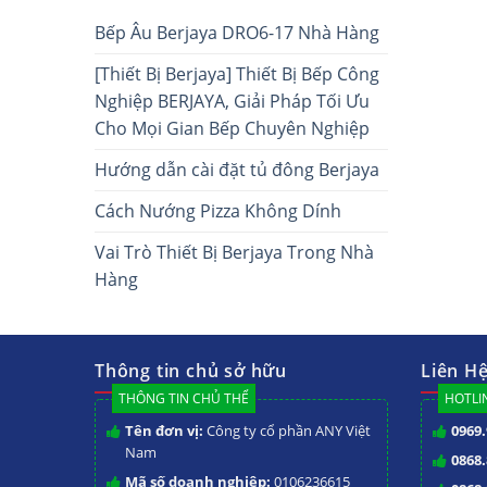
Bếp Âu Berjaya DRO6-17 Nhà Hàng
[Thiết Bị Berjaya] Thiết Bị Bếp Công
Nghiệp BERJAYA, Giải Pháp Tối Ưu
Cho Mọi Gian Bếp Chuyên Nghiệp
Hướng dẫn cài đặt tủ đông Berjaya
Cách Nướng Pizza Không Dính
Vai Trò Thiết Bị Berjaya Trong Nhà
Hàng
Thông tin chủ sở hữu
Liên H
THÔNG TIN CHỦ THỂ
HOTLIN
Tên đơn vị:
Công ty cổ phần ANY Việt
0969.
Nam
0868.
Mã số doanh nghiệp:
0106236615