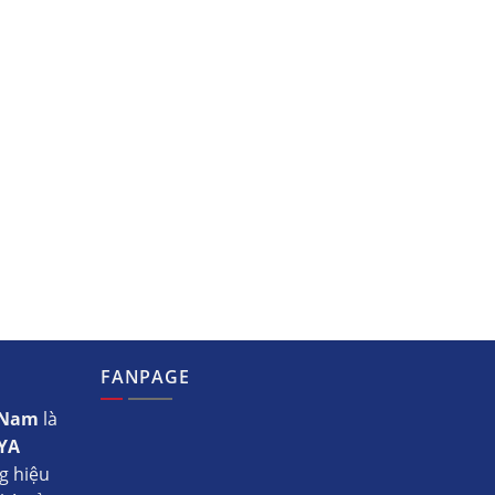
FANPAGE
t Nam
là
YA
g hiệu