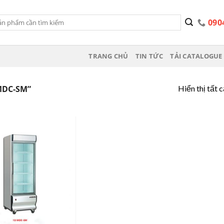
090
TRANG CHỦ
TIN TỨC
TẢI CATALOGUE 
Hiển thị tất 
MDC-SM”