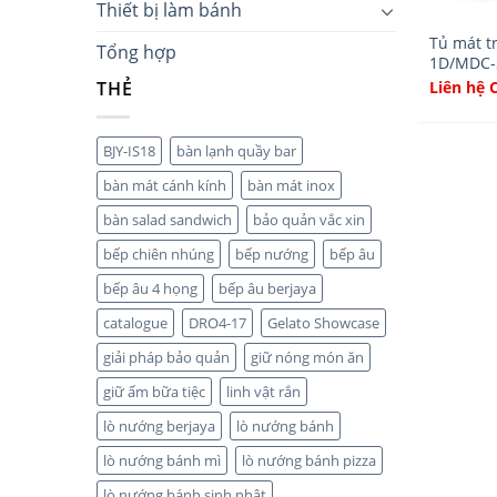
Thiết bị làm bánh
Tủ mát t
Tổng hợp
1D/MDC
Liên hệ 
THẺ
BJY-IS18
bàn lạnh quầy bar
bàn mát cánh kính
bàn mát inox
bàn salad sandwich
bảo quản vắc xin
bếp chiên nhúng
bếp nướng
bếp âu
bếp âu 4 họng
bếp âu berjaya
catalogue
DRO4-17
Gelato Showcase
giải pháp bảo quản
giữ nóng món ăn
giữ ấm bữa tiệc
linh vật rắn
lò nướng berjaya
lò nướng bánh
lò nướng bánh mì
lò nướng bánh pizza
lò nướng bánh sinh nhật