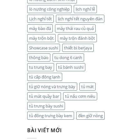
lò nướng công nghiệp
lịch nghỉ lễ
Lịch nghỉ tết
lịch nghỉ tết nguyên đán
máy bào đá
máy thái rau củ quả
máy trộn bột
máy trộn đánh bột
Showcase sushi
thiết bị berjaya
thông báo
tu dong 6 canh
tu trung bay
tủ bánh sushi
tủ cấp đông lạnh
tủ giữ nóng và trưng bày
tủ mát
tủ mát quầy bar
tủ nấu cơm niêu
tủ trưng bày sushi
tủ đông trưng bày kem
đèn giữ nóng
BÀI VIẾT MỚI