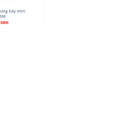
rưng bày mini
-SM
CSKH