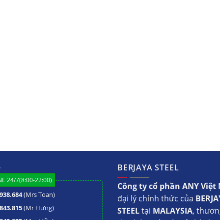
ệ
BERJAYA STEEL
E 24/7(8:00-22:00)
Công ty cổ phần ANY Việ
938.684
(Mrs Toan)
đại lý chính thức của
BERJA
843.815
(Mr Hưng)
STEEL
tại
MALAYSIA
, thươn