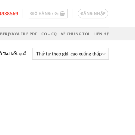
4938569
GIỎ HÀNG /
0
ĐĂNG NHẬP
₫
BERJYAYA FILE PDF
CO – CQ
VỀ CHÚNG TÔI
LIÊN HỆ
cả %d kết quả