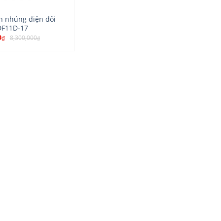
n nhúng điện đôi
DF11D-17
0
8,300,000
₫
₫