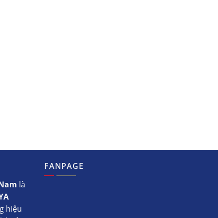
FANPAGE
t Nam
là
YA
g hiệu