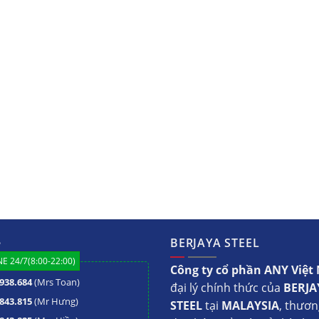
ệ
BERJAYA STEEL
E 24/7(8:00-22:00)
Công ty cổ phần ANY Việ
938.684
(Mrs Toan)
đại lý chính thức của
BERJA
843.815
(Mr Hưng)
STEEL
tại
MALAYSIA
, thươn