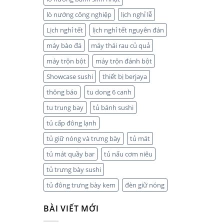
lò nướng công nghiệp
lịch nghỉ lễ
Lịch nghỉ tết
lịch nghỉ tết nguyên đán
máy bào đá
máy thái rau củ quả
máy trộn bột
máy trộn đánh bột
Showcase sushi
thiết bị berjaya
thông báo
tu dong 6 canh
tu trung bay
tủ bánh sushi
tủ cấp đông lạnh
tủ giữ nóng và trưng bày
tủ mát
tủ mát quầy bar
tủ nấu cơm niêu
tủ trưng bày sushi
tủ đông trưng bày kem
đèn giữ nóng
BÀI VIẾT MỚI