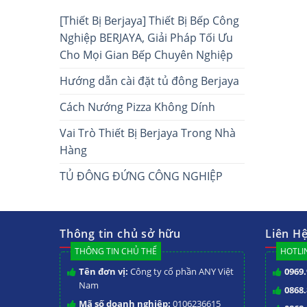
[Thiết Bị Berjaya] Thiết Bị Bếp Công
Nghiệp BERJAYA, Giải Pháp Tối Ưu
Cho Mọi Gian Bếp Chuyên Nghiệp
Hướng dẫn cài đặt tủ đông Berjaya
Cách Nướng Pizza Không Dính
Vai Trò Thiết Bị Berjaya Trong Nhà
Hàng
TỦ ĐÔNG ĐỨNG CÔNG NGHIỆP
Thông tin chủ sở hữu
Liên H
THÔNG TIN CHỦ THỂ
HOTLIN
Tên đơn vị:
Công ty cổ phần ANY Việt
0969.
Nam
0868.
Mã số doanh nghiệp:
0106236615