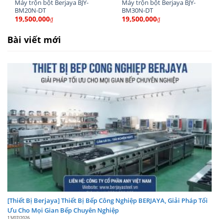
Máy trộn bột Berjaya BJY-
Máy trộn bột Berjaya BJY-
BM20N-DT
BM30N-DT
19,500,000
19,500,000
₫
₫
Bài viết mới
Máy trộn bột Berjaya BJY-BM40N-DT
[Thiết Bị Berjaya] Thiết Bị Bếp Công Nghiệp BERJAYA, Giải Pháp Tối
Ưu Cho Mọi Gian Bếp Chuyên Nghiệp
13/07/2026