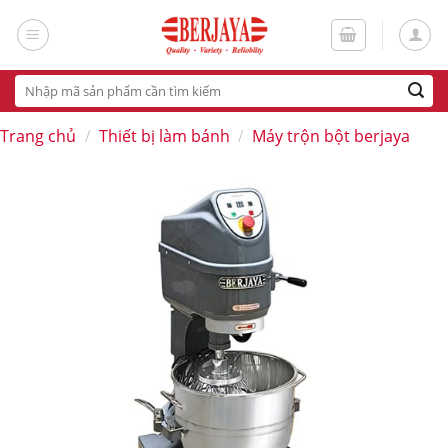
Skip
to
content
Tìm
kiếm:
Trang chủ
/
Thiết bị làm bánh
/
Máy trộn bột berjaya