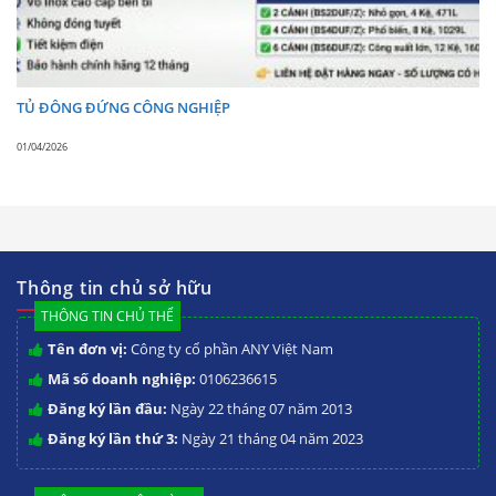
TỦ ĐÔNG ĐỨNG CÔNG NGHIỆP
01/04/2026
Thông tin chủ sở hữu
THÔNG TIN CHỦ THỂ
Tên đơn vị:
Công ty cổ phần ANY Việt Nam
Mã số doanh nghiệp:
0106236615
Đăng ký lần đầu:
Ngày 22 tháng 07 năm 2013
Đăng ký lần thứ 3:
Ngày 21 tháng 04 năm 2023