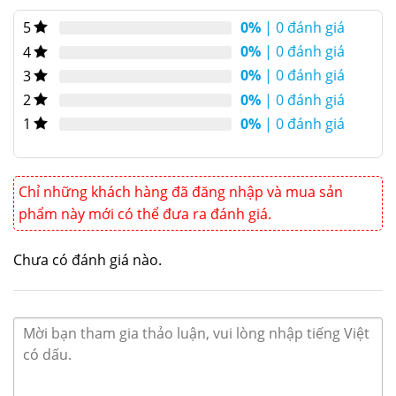
(Planetary Mixer) dung tích lớn (40 lít)
0%
| 0 đánh giá
5
đến từ thương hiệu nổi tiếng của
0%
| 0 đánh giá
4
Malaysia.
Berjaya BJY-BM40-DT
là
0%
| 0 đánh giá
3
0%
| 0 đánh giá
2
dụng cụ chuyên dụng để trộn, nhào
0%
| 0 đánh giá
1
thực phẩm và là thiết bị không thể
thiếu trong căn bếp của người làm
bánh.
Chỉ những khách hàng đã đăng nhập và mua sản
phẩm này mới có thể đưa ra đánh giá.
Chưa có đánh giá nào.