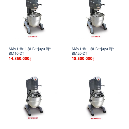
Kích thước đóng kiện: 720 x 630 x 1262 mm
Dung tích: 40 lít
Công suất bột khô: 8Kg
Tốc vòng quay: Whisk-310 Beater-160 Hook-80
Trọng lượng: 155Kg
Máy trộn bột Berjaya BJY-
Máy trộn bột Berjaya BJY-
Điện áp: 220V~240V/50Hz/1P
BM10-DT
BM20-DT
14,850,000
18,500,000
₫
₫
Công suất: 1500 W
Xuất xứ: MALAYSIA