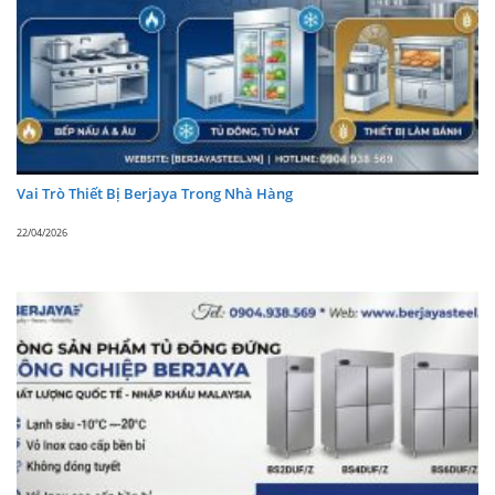
Vai Trò Thiết Bị Berjaya Trong Nhà Hàng
Máy trộn bột Berjaya BJY-BM40N-DT
22/04/2026
Tại sao bạn nên chọn mua máy trộn bột
của Berjaya ?
Máy trộn bột Berjaya:
Vai trò chính của chiếc máy
này không chỉ dừng lại ở việc “trộn bột” đơn thuần,
mà nó đóng vai trò như một
trợ thủ đa năng
trong các bếp của tiệm bánh, nhà hàng hoặc khách
sạn quy mô vừa và lớn. Dưới đây là các vai trò cụ
thể của máy dựa trên cấu tạo và chức năng: