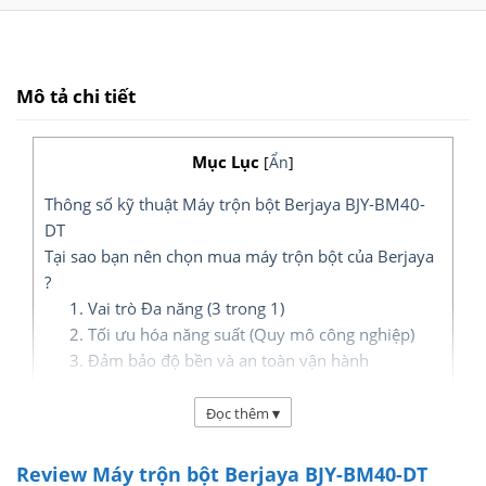
Mô tả chi tiết
Mục Lục
[
Ẩn
]
Thông số kỹ thuật Máy trộn bột Berjaya BJY-BM40-
DT
Tại sao bạn nên chọn mua máy trộn bột của Berjaya
?
1. Vai trò Đa năng (3 trong 1)
2. Tối ưu hóa năng suất (Quy mô công nghiệp)
3. Đảm bảo độ bền và an toàn vận hành
Máy trộn bột Berjaya BJY-BM40-DT
Đọc thêm
▾
(Điều khiển kỹ thuật số & Hẹn giờ) là
Review Máy trộn bột Berjaya BJY-BM40-DT
dòng
máy trộn bột công nghiệp