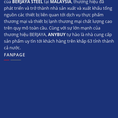
của
BERJAYA STEEL
tại
MALAYSIA
, thương hiệu đã
Nhờ cơ chế hoạt động lồng quay hành tinh (que
phát triển và trở thành nhà sản xuất và xuất khẩu tổng
đánh tự quay quanh trục và quay quanh cối) cùng
nguồn các thiết bị liên quan tới dịch vụ thực phẩm
3 càng đánh đi kèm, máy đảm nhiệm 3 nhiệm vụ
thương mại và thiết bị lạnh thương mại chất lượng cao
cốt lõi:
trên quy mô toàn cầu. Cùng với sự lớn mạnh của
thương hiệu BERJAYA,
ANYBUY
tự hào là nhà cung cấp
sản phẩm uy tìn tới khách hàng trên khắp 63 tỉnh thành
cả nước.
FANPAGE
Linh phụ kiện của máy trộn bột Berjaya