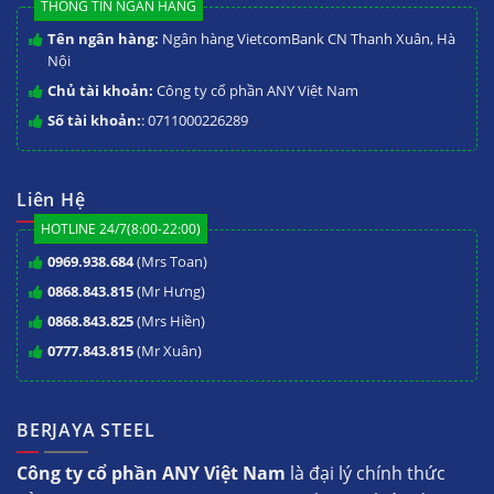
THÔNG TIN NGÂN HÀNG
Tên ngân hàng:
Ngân hàng VietcomBank CN Thanh Xuân, Hà
Nội
Chủ tài khoản:
Công ty cổ phần ANY Việt Nam
Số tài khoản:
: 0711000226289
Liên Hệ
HOTLINE 24/7(8:00-22:00)
0969.938.684
(Mrs Toan)
0868.843.815
(Mr Hưng)
0868.843.825
(Mrs Hiền)
0777.843.815
(Mr Xuân)
BERJAYA STEEL
Công ty cổ phần ANY Việt Nam
là đại lý chính thức
1. Vai trò Đa năng (3 trong 1)