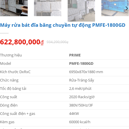
Máy rửa bát đĩa băng chuyền tự động PMFE-1800GD
622,800,000
₫
934,200,000
₫
Thương hiệu
PRIME
Model
PMFE-1800GD
Kích thước DxRxC
6950x870x1880 mm
Chức năng
Rửa-Tráng-Sấy
Tốc độ băng tải
2,6 mét/phút
Công suất
2020 Racks/giờ
Dòng điện
380V/50Hz/3F
Công suất điện + gas
44KW
Kèm gas
60000 kcal/h