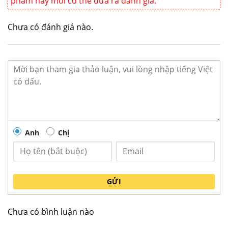
phẩm này mới có thể đưa ra đánh giá.
Chưa có đánh giá nào.
Đặc điểm chính máy rửa bát công nghiệp
Prime băng tải PMFE-1800GD
Máy rửa bát khay công nghiệp băng tải Prime
PMFE-1800GD dùng gas có sấy
Anh
Chị
–
Máy rửa bát công nghiệp Hàn Quốc
Prime
PMFE-1800GD dùng gas có sấy sử dụng các thiết bị
an toàn cao cấp đảm bảo sự an toàn của người sử
dụng, tránh nguy cơ tiếp xúc với nhiều nguy hiểm
GỬI
khác nhau, điều khiển 1 chạm, chỉ 1 chạm để khởi
động và rửa, máy rửa bát công nghiệp
băng tải
Chưa có bình luận nào
dùng gas
có sấy
Prime
PMFE-1800GD
thiết bị kết