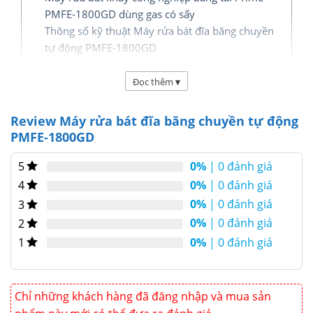
PMFE-1800GD dùng gas có sấy
Thông số kỹ thuật Máy rửa bát đĩa băng chuyền
tự động PMFE-1800GD
Video sản phẩm Máy rửa bát đĩa băng chuyền tự
động PMFE-1800GD
Đọc thêm
▾
Máy rửa bát công nghiệp PMFE-1800GD
Review Máy rửa bát đĩa băng chuyền tự động
PMFE-1800GD
Máy rửa bát PRIME model PMFE-1800GD
là dòng
máy rửa băng tải dùng gas có sấy sử dụng để rửa
0%
| 0 đánh giá
5
khay bát đĩa thìa rĩa ly chuyên dùng cho các khách
0%
| 0 đánh giá
4
sạn, căng tin, nhà hàng, bếp ăn công nghiệp, bếp
0%
| 0 đánh giá
3
ăn tập thể…được thiết kế ứng dụng công nghệ hiện
0%
| 0 đánh giá
2
đại nhất thế giới sản xuất theo dây chuyền quản lý
0%
| 0 đánh giá
1
nghiêm ngặt về an toàn và chất lượng.
Chỉ những khách hàng đã đăng nhập và mua sản