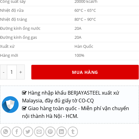
Công suất sấy
20000 kcal/h
Nhiệt độ rửa
60°C – 65°C
Nhiệt độ tráng
80°C – 90°C
Đường kính ống nước
20A
Đường kính ống gas
20A
Xuất xứ
Hàn Quốc
Hàng mới
100%
Máy rửa bát đĩa băng chuyền tự động PMFE-1800GD số lượng
MUA HÀNG
Hàng nhập khẩu BERJAYASTEEL xuất xứ
Malaysia, đầy đủ giấy tờ CO-CQ
Giao hàng toàn quốc - Miễn phí vận chuyển
nội thành Hà Nội - HCM.