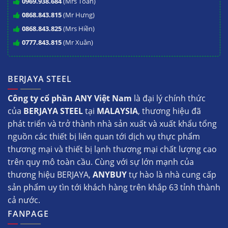
0969.938.684
(Mrs Toan)
0868.843.815
(Mr Hưng)
Facebook
Pinterest
Tumblr
LinkedIn
0868.843.825
(Mrs Hiền)
Save
Share
0777.843.815
(Mr Xuân)
Post
BERJAYA STEEL
Công ty cổ phần ANY Việt Nam
là đại lý chính thức
của
BERJAYA STEEL
tại
MALAYSIA
, thương hiệu đã
phát triển và trở thành nhà sản xuất và xuất khẩu tổng
nguồn các thiết bị liên quan tới dịch vụ thực phẩm
thương mại và thiết bị lạnh thương mại chất lượng cao
trên quy mô toàn cầu. Cùng với sự lớn mạnh của
thương hiệu BERJAYA,
ANYBUY
tự hào là nhà cung cấp
sản phẩm uy tìn tới khách hàng trên khắp 63 tỉnh thành
cả nước.
FANPAGE