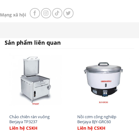
hợp tính năng rửa sạch với tính năng tráng tiệt
trùng với nước nhiệt độ cao, có khả năng làm sạch
Mạng xã hội
lượng bát đĩa lớn trong thời gian ngắn.
Sản phẩm liên quan
– Các mảnh vụn thức ăn được lọc hiệu quả bằng
Chảo chiên rán vuông
Nồi cơm công nghiệp
Berjaya TP3237
Berjaya BJY-GRC60
lưới lọc của
máy rửa bát công nghiệp Prime
băng
Liên hệ CSKH
Liên hệ CSKH
tải dùng gas có sấy thương hiệu Prime model