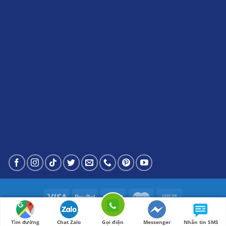
cskh@berjayasteel.vn
© 2023 - Bản quyền
BERJASTEEL
* Email:
Tìm đường
Chat Zalo
Gọi điện
Messenger
Nhắn tin SMS