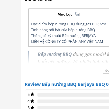
Mục Lục
[
Ẩn
]
Đặc điểm bếp nướng BBQ dùng gas BERJAYA
Tính năng nổi bật của bếp nướng BBQ
Thông số kỹ thuật Bếp nướng BERJAYA
LIÊN HỆ CÔNG TY CỔ PHẦN ANY VIỆT NAM
Bếp nướng BBQ
dùng gas model
buổi tiệc nướng. Với nhiều tính năn
bếp nướng BBQ
rất được ưa chuộ
Đọ
trong cả các hộ gia đình.
Review Bếp nướng BBQ Berjaya BBQ 0
5
4
3