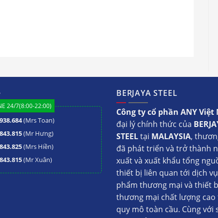
BQ Berjaya BBQ 002
ệ
BERJAYA STEEL
E 24/7(8:00-22:00)
Công ty cổ phần ANY Việ
 dùng gas BERJAYA
938.684
(Mrs Toan)
đại lý chính thức của
BERJA
843.815
(Mr Hưng)
 gỉ cao cấp rất chắc chắn và bền đẹp. Vỉ nướng
STEEL
tại
MALAYSIA
, thươn
843.825
(Mrs Hiền)
n toàn khi nướng đồ ăn.
đã phát triển và trở thành 
843.815
(Mr Xuân)
xuất và xuất khẩu tổng ngu
hù hợp để lặp đặt tại nhiều không gian khác
thiết bị liên quan tới dịch v
n vườn khi tổ chức các bữa tiệc ngoài trời. Hoặc
phẩm thương mại và thiết b
iến của nhà hàng, khách sạn.
thương mại chất lượng cao 
quy mô toàn cầu. Cùng với 
ếp nướng BBQ