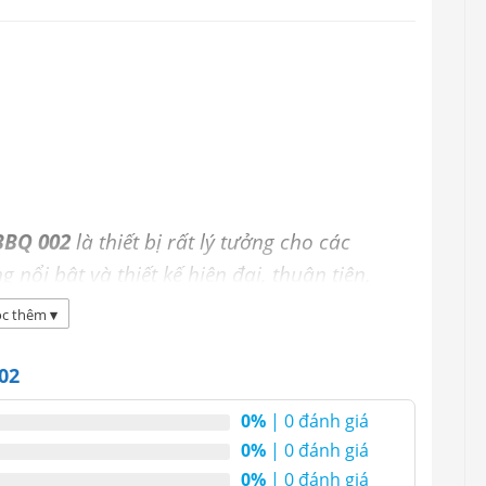
BBQ 002
là thiết bị rất lý tưởng cho các
g nổi bật và thiết kế hiện đại, thuận tiện,
ng trong các nhà hàng khách sạn và
c thêm
▾
02
0%
| 0 đánh giá
0%
| 0 đánh giá
0%
| 0 đánh giá