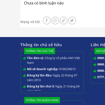
Chưa có bình luận nào
Mạng xã hội
Bếp nướng B
Thông tin chủ sở hữu
Liên H
THÔNG TIN CHỦ THỂ
HOTLIN
Đặc điểm bếp nướng BBQ
Tên đơn vị:
Công ty cổ phần ANY Việt
0969.
Nam
0868.
Toàn bộ thân bếp được làm từ thép không
Mã số doanh nghiệp:
0106236615
0868.
có khả năng chống oxi hóa cao nên rất a
Đăng ký lần đầu:
Ngày 22 tháng 07
0777.
Thiết bị có kiểu dáng nhỏ gọn, hiện đại p
năm 2013
nhau. Bạn có thể đặt bếp trực tiếp tại sâ
Đăng ký lần thứ 3:
Ngày 21 tháng 04
bạn cũng có thể đặt bếp trong khu chế b
năm 2023
THÔNG TIN NGÂN HÀNG
Tính năng nổi bật của b