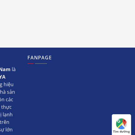
FANPAGE
t Nam
là
YA
g hiệu
nhà sản
ồn các
ụ thực
ị lạnh
trên
sự lớn
Tìm đường