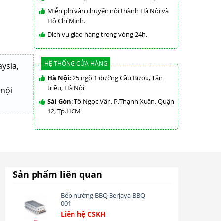
Miễn phí vận chuyển nội thành Hà Nội và
Hồ Chí Minh.
Dịch vụ giao hàng trong vòng 24h.
HỆ THỐNG CỬA HÀNG
ysia,
Hà Nội:
25 ngõ 1 đường Cầu Bươu, Tân
triều, Hà Nội
 nội
Sài Gòn
: Tô Ngọc Vân, P.Thạnh Xuân, Quận
12, Tp.HCM
Sản phẩm liên quan
Bếp nướng BBQ Berjaya BBQ
001
Liên hệ CSKH