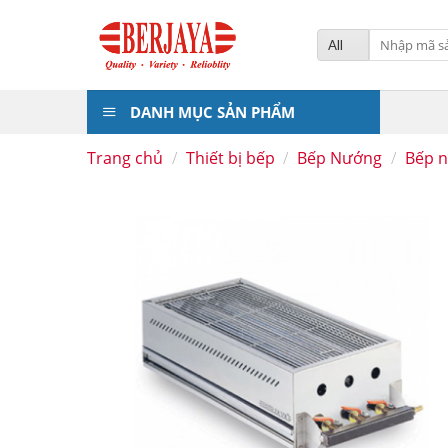
Skip
to
Tìm
kiếm:
content
DANH MỤC SẢN PHẨM
Trang chủ
/
Thiết bị bếp
/
Bếp Nướng
/
Bếp 