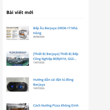
Bài viết mới
Bếp Âu Berjaya DRO6-17 Nhà
Hàng
06/08/2026
[Thiết Bị Berjaya] Thiết Bị Bếp
Công Nghiệp BERJAYA, Giải
13/07/2026
Pháp Tối Ưu Cho Mọi Gian Bếp
Chuyên Nghiệp
Hướng dẫn cài đặt tủ đông
Berjaya
10/07/2026
Cách Nướng Pizza Không Dính