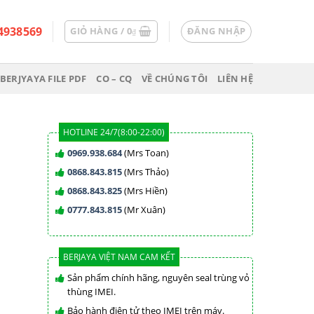
4938569
GIỎ HÀNG /
0
ĐĂNG NHẬP
₫
BERJYAYA FILE PDF
CO – CQ
VỀ CHÚNG TÔI
LIÊN HỆ
HOTLINE 24/7(8:00-22:00)
0969.938.684
(Mrs Toan)
0868.843.815
(Mrs Thảo)
0868.843.825
(Mrs Hiền)
0777.843.815
(Mr Xuân)
BERJAYA VIỆT NAM CAM KẾT
Sản phẩm chính hãng, nguyên seal trùng vỏ
thùng IMEI.
Bảo hành điện tử theo IMEI trên máy.