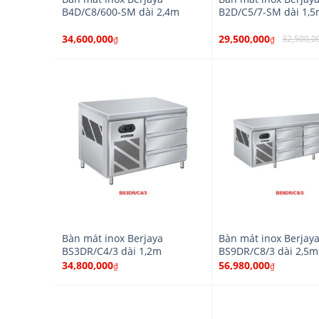
B4D/C8/600-SM dài 2,4m
B2D/C5/7-SM dài 1,
34,600,000
29,500,000
32,500,0
₫
₫
Bàn mát inox Berjaya
Bàn mát inox Berjay
BS3DR/C4/3 dài 1,2m
BS9DR/C8/3 dài 2,5m
34,800,000
56,980,000
₫
₫