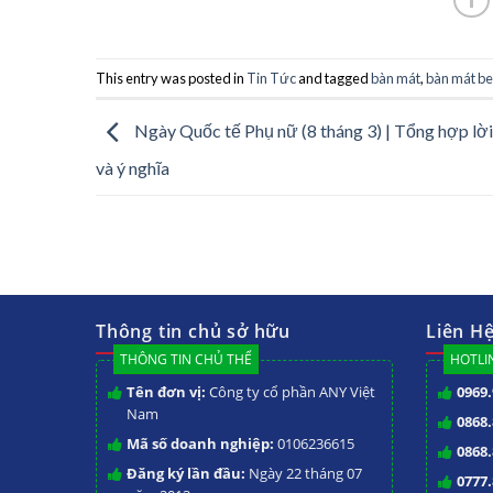
This entry was posted in
Tin Tức
and tagged
bàn mát
,
bàn mát be
Ngày Quốc tế Phụ nữ (8 tháng 3) | Tổng hợp lời
và ý nghĩa
Thông tin chủ sở hữu
Liên H
THÔNG TIN CHỦ THỂ
HOTLIN
Tên đơn vị:
Công ty cổ phần ANY Việt
0969.
Nam
0868.
Mã số doanh nghiệp:
0106236615
0868.
Đăng ký lần đầu:
Ngày 22 tháng 07
0777.