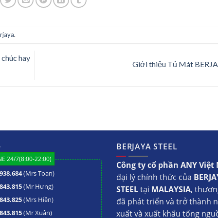
rjaya
.
 chúc hay
Giới thiệu Tủ Mát BERJ
ệ
BERJAYA STEEL
E 24/7(8:00-22:00)
Công ty cổ phần ANY Việ
938.684
(Mrs Toan)
đại lý chính thức của
BERJA
843.815
(Mr Hưng)
STEEL
tại
MALAYSIA
, thươn
843.825
(Mrs Hiền)
đã phát triển và trở thành 
843.815
(Mr Xuân)
xuất và xuất khẩu tổng ngu