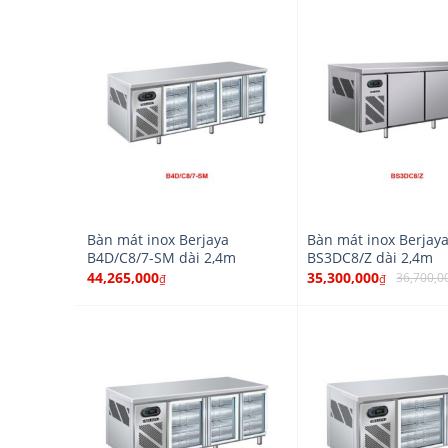
Bàn mát inox Berjaya
Bàn mát inox Berjay
B4D/C8/7-SM dài 2,4m
BS3DC8/Z dài 2,4m
44,265,000
35,300,000
36,700,0
₫
₫