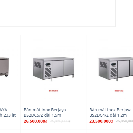
JAYA
Bàn mát inox Berjaya
Bàn mát inox Berjaya
 233 lít
BS2DC5/Z dài 1,5m
BS2DC4/Z dài 1,2m
26,500,000
23,500,000
29,150,000
25,850,00
₫
₫
₫