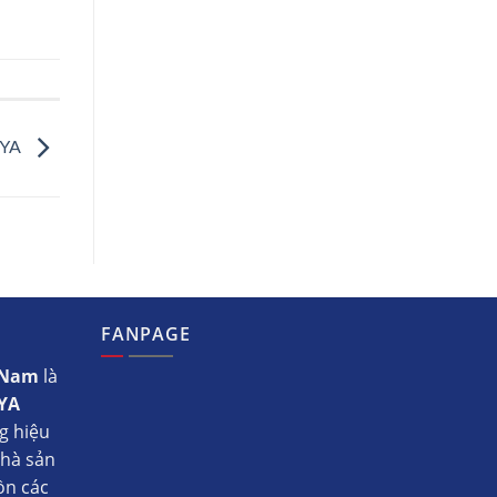
AYA
FANPAGE
t Nam
là
YA
g hiệu
nhà sản
ồn các