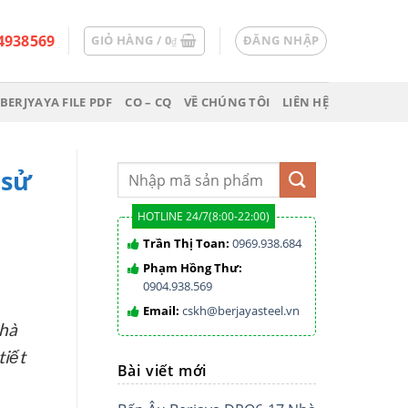
4938569
GIỎ HÀNG /
0
ĐĂNG NHẬP
₫
BERJYAYA FILE PDF
CO – CQ
VỀ CHÚNG TÔI
LIÊN HỆ
 sử
HOTLINE 24/7(8:00-22:00)
Trần Thị Toan:
0969.938.684
Phạm Hồng Thư:
0904.938.569
Email:
cskh@berjayasteel.vn
nhà
tiết
Bài viết mới