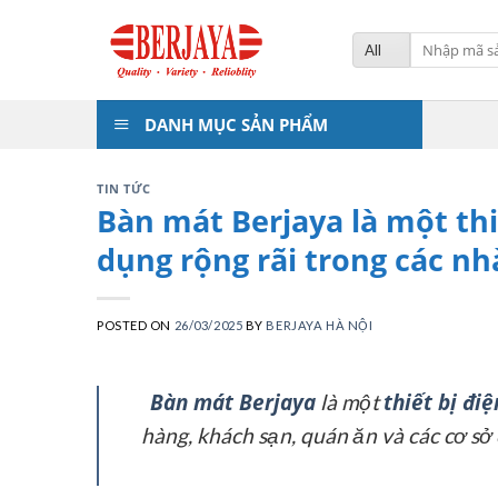
Skip
to
Tìm
kiếm:
content
DANH MỤC SẢN PHẨM
TIN TỨC
Bàn mát Berjaya là một thi
dụng rộng rãi trong các n
POSTED ON
26/03/2025
BY
BERJAYA HÀ NỘI
Bàn mát Berjaya
thiết bị điệ
là một
hàng, khách sạn, quán ăn và các cơ sở 