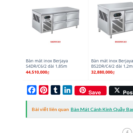
Bàn mát inox Berjaya
Bàn mát inox Berjay
S4DR/C6/2 dài 1,85m
BS2DR/C4/2 dài 1,2m
44,510,000
32,880,000
₫
₫
Facebook
Pinterest
Tumblr
LinkedIn
Save
Pos
Bài viết liên quan
Bàn Mát Cánh Kính Quầy Ba