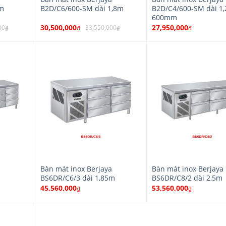
5m
B2D/C6/600-SM dài 1,8m
B2D/C4/600-SM dài 1
600mm
30,500,000
27,950,000
00
33,550,000
₫
₫
₫
₫
a
Bàn mát inox Berjaya
Bàn mát inox Berjaya
BS6DR/C6/3 dài 1,85m
BS6DR/C8/2 dài 2,5m
45,560,000
53,560,000
₫
₫