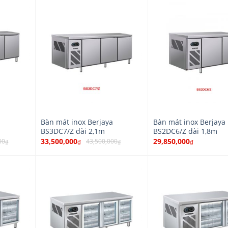
a
Bàn mát inox Berjaya
Bàn mát inox Berjaya
BS3DC7/Z dài 2,1m
BS2DC6/Z dài 1,8m
33,500,000
29,850,000
00
43,500,000
₫
₫
₫
₫