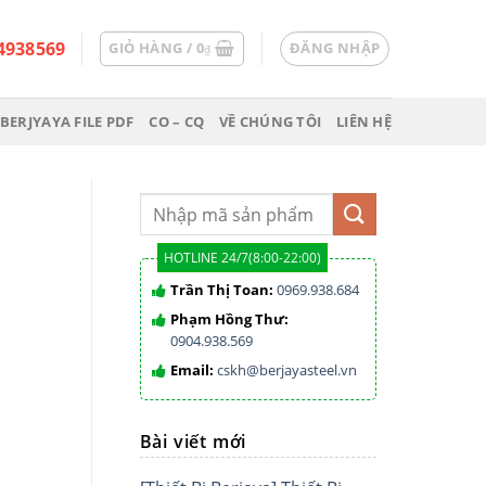
4938569
GIỎ HÀNG /
0
ĐĂNG NHẬP
₫
BERJYAYA FILE PDF
CO – CQ
VỀ CHÚNG TÔI
LIÊN HỆ
HOTLINE 24/7(8:00-22:00)
Trần Thị Toan:
0969.938.684
Phạm Hồng Thư:
0904.938.569
Email:
cskh@berjayasteel.vn
Bài viết mới