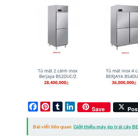
Tủ mát 2 cánh inox
Tủ mát inox 4 
Berjaya BS2DUC/Z
BERJAYA BS4DU
28,400,000
36,000,000
₫
₫
Facebook
Pinterest
Tumblr
LinkedIn
Save
Pos
Bài viết liên quan
Giới thiệu máy ép trái cây 