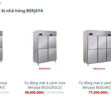
A
t bị nhà hàng BERJAYA
inox
Tủ đông mát 4 cánh inox
Tủ đông mát 6 cán
F/Z
Berjaya BSDU2F2C/Z
Berjaya BSDU4F2
48,000,000
71,500,000
0,000
49,500,000
₫
₫
₫
₫