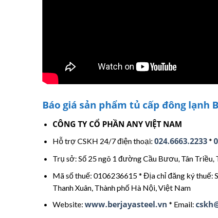
Báo giá sản phẩm tủ cấp đông lạnh B
CÔNG TY CỔ PHẦN ANY VIỆT NAM
024.6663.2233
0
Hỗ trợ CSKH 24/7 điện thoại:
*
Trụ sở: Số 25 ngõ 1 đường Cầu Bươu, Tân Triều, 
Mã số thuế: 0106236615 * Địa chỉ đăng ký thuế:
Thanh Xuân, Thành phố Hà Nội, Việt Nam
www.berjayasteel.vn
cskh@
Website:
* Email: