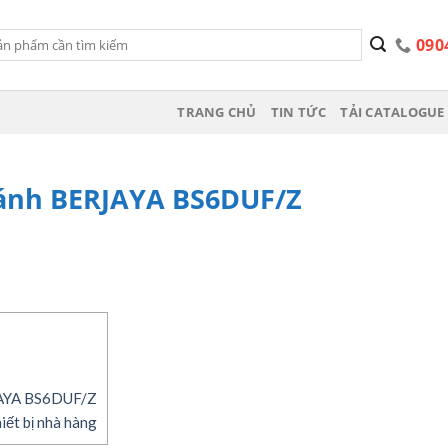
090
TRANG CHỦ
TIN TỨC
TẢI CATALOGUE 
cánh BERJAYA BS6DUF/Z
RJAYA BS6DUF/Z
iết bị nhà hàng