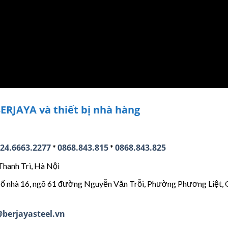
ERJAYA và thiết bị nhà hàng
24.6663.2277
0868.843.815
0868.843.825
*
*
Thanh Trì, Hà Nội
 Số nhà 16, ngõ 61 đường Nguyễn Văn Trỗi, Phường Phương Liệt,
berjayasteel.vn