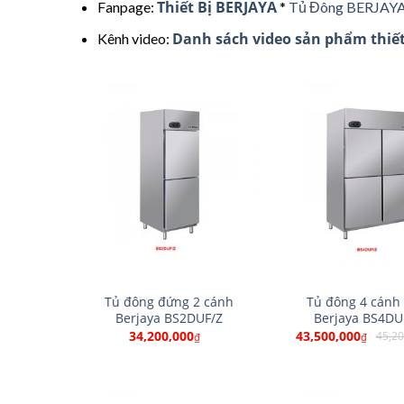
Thiết Bị BERJAYA
Fanpage:
*
Tủ Đông BERJAY
Danh sách video sản phẩm thiế
Kênh video:
Tủ đông đứng 2 cánh
Tủ đông 4 cánh 
Berjaya BS2DUF/Z
Berjaya BS4DU
34,200,000
43,500,000
45,20
₫
₫