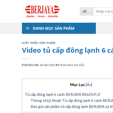
Skip
to
Tìm
kiếm:
content
DANH MỤC SẢN PHẨM
GIỚI THIỆU SẢN PHẨM
Video tủ cấp đông lạnh 6 
POSTED ON
24/06/2023
BY
BERJAYA HÀ NỘI
Mục Lục
[
Ẩn
]
Tủ cấp đông lạnh 6 cánh BERJAYA BS6DUF/Z
Thông số kỹ thuật Tủ cấp đông lạnh 6 cánh BE
Báo giá sản phẩm tủ cấp đông lạnh BERJAYA và th