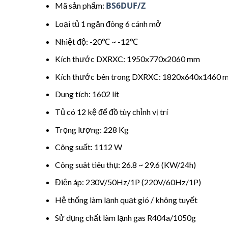
BS6DUF/Z
Mã sản phẩm:
Loại tủ 1 ngăn đông 6 cánh mở
Nhiệt độ: -20℃ ~ -12℃
Kích thước DXRXC: 1950x770x2060 mm
Kích thước bên trong DXRXC: 1820x640x1460 
Dung tích: 1602 lít
Tủ có 12 kệ để đồ tùy chỉnh vị trí
Trọng lượng: 228 Kg
Công suất: 1112 W
Công suât tiêu thụ: 26.8 ~ 29.6 (KW/24h)
Điện áp: 230V/50Hz/1P (220V/60Hz/1P)
Hệ thống làm lạnh quạt gió / không tuyết
Sử dụng chất làm lạnh gas R404a/1050g