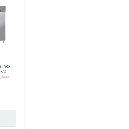
h inox
F/Z
,000
₫