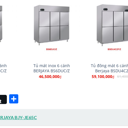
cánh
Tủ mát inox 6 cánh
Tủ đông mát 6 cán
C/Z
BERJAYA BS6DUC/Z
Berjaya BSDU4C2
46,500,000
59,100,000
61,400
₫
₫
Share
t
BERJAYA BJY-JE65C