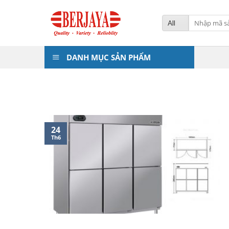
Skip
to
Tìm
kiếm:
content
DANH MỤC SẢN PHẨM
24
Th6