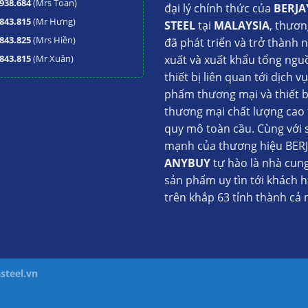
938.684
(Mrs Toan)
đại lý chính thức của
BERJA
843.815
(Mr Hưng)
STEEL
tại
MALAYSIA
, thươn
843.825
(Mrs Hiền)
đã phát triển và trở thành 
843.815
(Mr Xuân)
xuất và xuất khẩu tổng ngu
thiết bị liên quan tới dịch v
phẩm thương mại và thiết b
thương mại chất lượng cao 
quy mô toàn cầu. Cùng với 
mạnh của thương hiệu BERJ
ANYBUY
tự hào là nhà cun
sản phẩm uy tìn tới khách 
trên khắp 63 tỉnh thành cả 
steel.vn