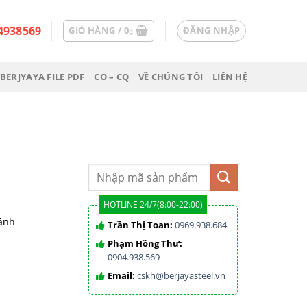
4938569
GIỎ HÀNG /
0
ĐĂNG NHẬP
₫
BERJYAYA FILE PDF
CO – CQ
VỀ CHÚNG TÔI
LIÊN HỆ
HOTLINE 24/7(8:00-22:00)
cánh
Trần Thị Toan:
0969.938.684
Phạm Hồng Thư:
0904.938.569
Email:
cskh@berjayasteel.vn