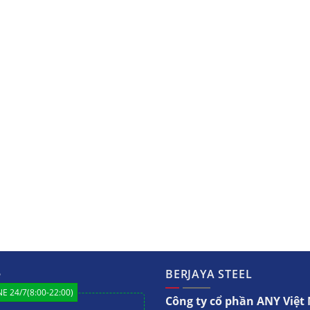
ệ
BERJAYA STEEL
E 24/7(8:00-22:00)
Công ty cổ phần ANY Việ