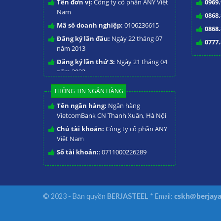
Tên đơn vị:
Công ty cổ phần ANY Việt
0969.
Nam
0868.
Mã số doanh nghiệp:
0106236615
0868.
Đăng ký lần đầu:
Ngày 22 tháng 07
0777.
năm 2013
Đăng ký lần thứ 3:
Ngày 21 tháng 04
năm 2023
THÔNG TIN NGÂN HÀNG
Tên ngân hàng:
Ngân hàng
VietcomBank CN Thanh Xuân, Hà Nội
Chủ tài khoản:
Công ty cổ phần ANY
Việt Nam
Số tài khoản:
: 0711000226289
cskh@berjaya
© 2023 - Bản quyền
BERJASTEEL
* Email: