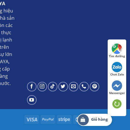
YA
g hiệu
nhà sản
ồn các
ụ thực
ị lạnh
trên
sự lớn
Tìm đường
AYA,
g cấp
Chat Zalo
hàng
nước.
Messenger
Giỏ hàng