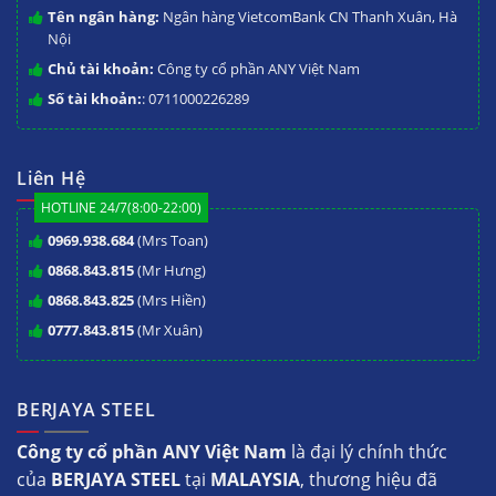
Tên ngân hàng:
Ngân hàng VietcomBank CN Thanh Xuân, Hà
Nội
Chủ tài khoản:
Công ty cổ phần ANY Việt Nam
Số tài khoản:
: 0711000226289
Liên Hệ
HOTLINE 24/7(8:00-22:00)
0969.938.684
(Mrs Toan)
0868.843.815
(Mr Hưng)
0868.843.825
(Mrs Hiền)
0777.843.815
(Mr Xuân)
BERJAYA STEEL
Công ty cổ phần ANY Việt Nam
là đại lý chính thức
của
BERJAYA STEEL
tại
MALAYSIA
, thương hiệu đã