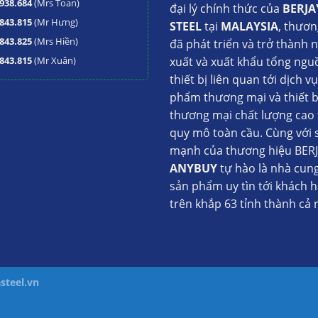
938.684
(Mrs Toan)
đại lý chính thức của
BERJA
843.815
(Mr Hưng)
STEEL
tại
MALAYSIA
, thươn
843.825
(Mrs Hiền)
đã phát triển và trở thành 
843.815
(Mr Xuân)
xuất và xuất khẩu tổng ngu
thiết bị liên quan tới dịch v
phẩm thương mại và thiết b
thương mại chất lượng cao 
quy mô toàn cầu. Cùng với 
mạnh của thương hiệu BERJ
ANYBUY
tự hào là nhà cun
sản phẩm uy tìn tới khách 
trên khắp 63 tỉnh thành cả 
steel.vn