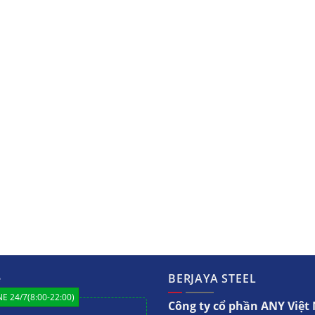
ệ
BERJAYA STEEL
E 24/7(8:00-22:00)
Công ty cổ phần ANY Việ