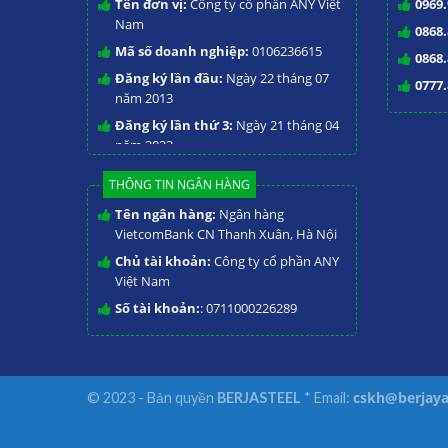
Tên đơn vị:
Công ty cổ phần ANY Việt
0969.
Nam
0868.
Mã số doanh nghiệp:
0106236615
0868.
Đăng ký lần đầu:
Ngày 22 tháng 07
0777.
năm 2013
Đăng ký lần thứ 3:
Ngày 21 tháng 04
năm 2023
THÔNG TIN NGÂN HÀNG
Tên ngân hàng:
Ngân hàng
VietcomBank CN Thanh Xuân, Hà Nội
Chủ tài khoản:
Công ty cổ phần ANY
Việt Nam
Số tài khoản:
: 0711000226289
cskh@berjaya
© 2023 - Bản quyền
BERJASTEEL
* Email: