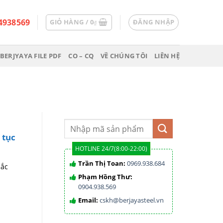
4938569
GIỎ HÀNG /
0
ĐĂNG NHẬP
₫
BERJYAYA FILE PDF
CO – CQ
VỀ CHÚNG TÔI
LIÊN HỆ
 tục
HOTLINE 24/7(8:00-22:00)
Trần Thị Toan:
0969.938.684
sắc
Phạm Hồng Thư:
0904.938.569
Email:
cskh@berjayasteel.vn