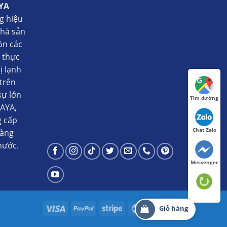
YA
g hiệu
nhà sản
ồn các
ụ thực
ị lạnh
trên
sự lớn
Tìm đường
AYA,
g cấp
Chat Zalo
hàng
nước.
Messenger
Giỏ hàng