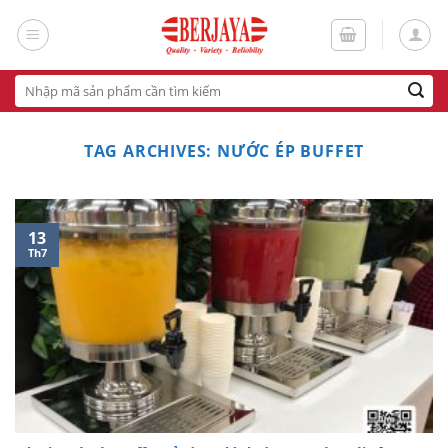
Skip
to
content
Tìm
kiếm:
TAG ARCHIVES:
NƯỚC ÉP BUFFET
13
Th7