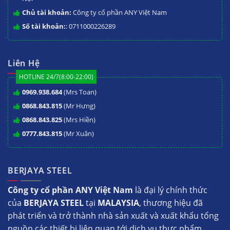
Chủ tài khoản:
Công ty cổ phần ANY Việt Nam
Số tài khoản:
: 0711000226289
Liên Hệ
HOTLINE 24/7(8:00-22:00)
0969.938.684
(Mrs Toan)
0868.843.815
(Mr Hưng)
0868.843.825
(Mrs Hiền)
0777.843.815
(Mr Xuân)
BERJAYA STEEL
Công ty cổ phần ANY Việt Nam
là đại lý chính thức
của
BERJAYA STEEL
tại
MALAYSIA
, thương hiệu đã
phát triển và trở thành nhà sản xuất và xuất khẩu tổng
nguồn các thiết bị liên quan tới dịch vụ thực phẩm