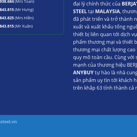
938.684
(Mrs Toan)
đại lý chính thức của
BERJA
843.815
(Mr Hưng)
STEEL
tại
MALAYSIA
, thươn
843.825
(Mrs Hiền)
đã phát triển và trở thành 
843.815
(Mr Xuân)
xuất và xuất khẩu tổng ngu
thiết bị liên quan tới dịch v
phẩm thương mại và thiết b
thương mại chất lượng cao 
quy mô toàn cầu. Cùng với 
mạnh của thương hiệu BERJ
ANYBUY
tự hào là nhà cun
sản phẩm uy tìn tới khách 
trên khắp 63 tỉnh thành cả 
steel.vn