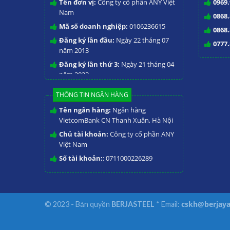
Tên đơn vị:
Công ty cổ phần ANY Việt
0969.
Nam
0868.
Mã số doanh nghiệp:
0106236615
0868.
Đăng ký lần đầu:
Ngày 22 tháng 07
0777.
năm 2013
Đăng ký lần thứ 3:
Ngày 21 tháng 04
năm 2023
THÔNG TIN NGÂN HÀNG
Tên ngân hàng:
Ngân hàng
VietcomBank CN Thanh Xuân, Hà Nội
Chủ tài khoản:
Công ty cổ phần ANY
Việt Nam
Số tài khoản:
: 0711000226289
cskh@berjaya
© 2023 - Bản quyền
BERJASTEEL
* Email: