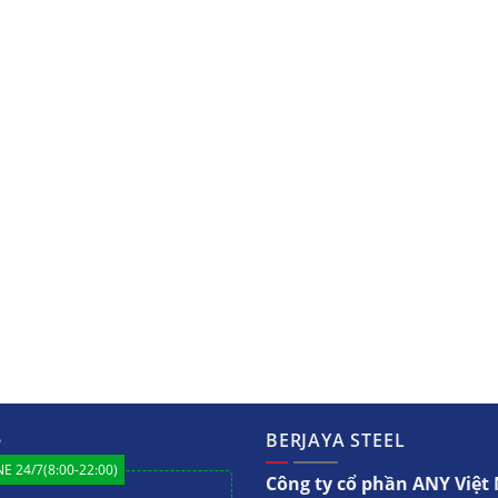
ệ
BERJAYA STEEL
E 24/7(8:00-22:00)
Công ty cổ phần ANY Việ