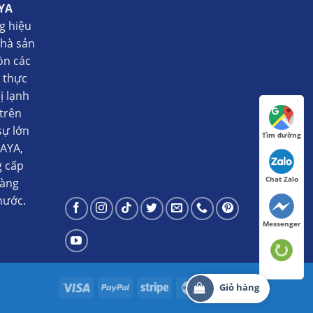
YA
g hiệu
nhà sản
ồn các
ụ thực
ị lạnh
trên
sự lớn
Tìm đường
AYA,
g cấp
Chat Zalo
hàng
nước.
Messenger
Giỏ hàng