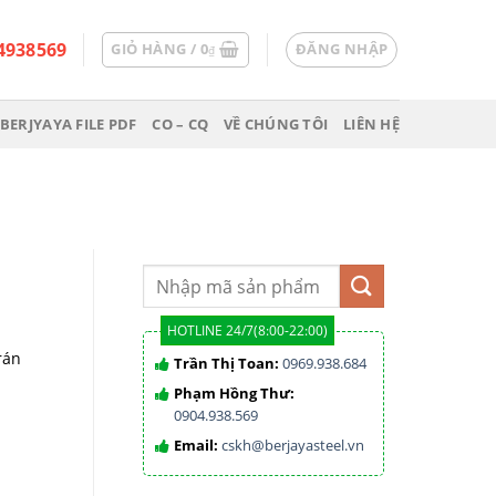
4938569
GIỎ HÀNG /
0
ĐĂNG NHẬP
₫
BERJYAYA FILE PDF
CO – CQ
VỀ CHÚNG TÔI
LIÊN HỆ
HOTLINE 24/7(8:00-22:00)
rán
Trần Thị Toan:
0969.938.684
Phạm Hồng Thư:
0904.938.569
Email:
cskh@berjayasteel.vn