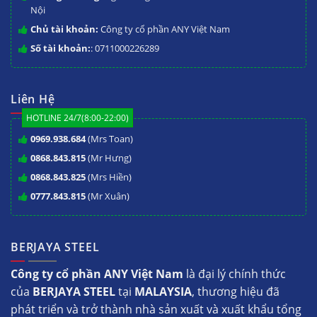
Nội
Chủ tài khoản:
Công ty cổ phần ANY Việt Nam
Số tài khoản:
: 0711000226289
Liên Hệ
HOTLINE 24/7(8:00-22:00)
0969.938.684
(Mrs Toan)
0868.843.815
(Mr Hưng)
0868.843.825
(Mrs Hiền)
0777.843.815
(Mr Xuân)
BERJAYA STEEL
Công ty cổ phần ANY Việt Nam
là đại lý chính thức
của
BERJAYA STEEL
tại
MALAYSIA
, thương hiệu đã
phát triển và trở thành nhà sản xuất và xuất khẩu tổng