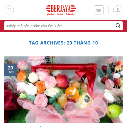
Skip
to
content
Tìm
kiếm:
TAG ARCHIVES:
20 THÁNG 10
20
Th10