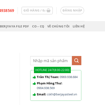
4938569
GIỎ HÀNG /
0
ĐĂNG NHẬP
₫
BERJYAYA FILE PDF
CO – CQ
VỀ CHÚNG TÔI
LIÊN HỆ
HOTLINE 24/7(8:00-22:00)
Trần Thị Toan:
0969.938.684
Phạm Hồng Thư:
0904.938.569
Email:
cskh@berjayasteel.vn