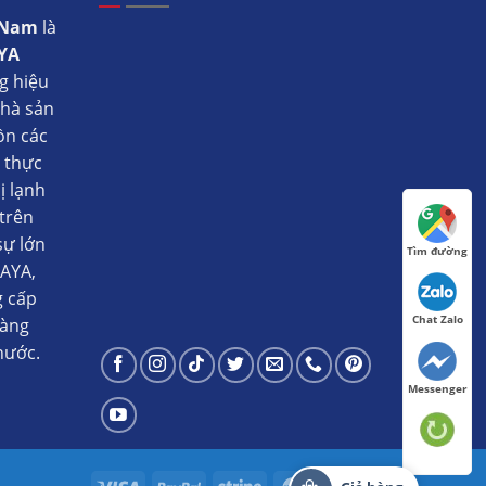
t Nam
là
YA
g hiệu
nhà sản
ồn các
ụ thực
ị lạnh
trên
sự lớn
Tìm đường
AYA,
g cấp
Chat Zalo
hàng
nước.
Messenger