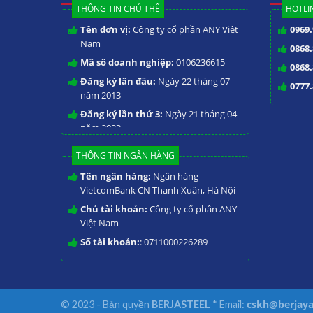
THÔNG TIN CHỦ THỂ
HOTLIN
Tên đơn vị:
Công ty cổ phần ANY Việt
0969.
Nam
0868.
Mã số doanh nghiệp:
0106236615
0868.
Đăng ký lần đầu:
Ngày 22 tháng 07
0777.
năm 2013
Đăng ký lần thứ 3:
Ngày 21 tháng 04
năm 2023
THÔNG TIN NGÂN HÀNG
Tên ngân hàng:
Ngân hàng
VietcomBank CN Thanh Xuân, Hà Nội
Chủ tài khoản:
Công ty cổ phần ANY
Việt Nam
Số tài khoản:
: 0711000226289
cskh@berjaya
© 2023 - Bản quyền
BERJASTEEL
* Email: