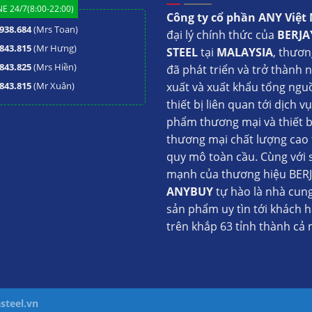
E 24/7(8:00-22:00)
Công ty cổ phần ANY Việ
938.684
(Mrs Toan)
đại lý chính thức của
BERJA
843.815
(Mr Hưng)
STEEL
tại
MALAYSIA
, thươn
843.825
(Mrs Hiền)
đã phát triển và trở thành 
843.815
(Mr Xuân)
xuất và xuất khẩu tổng ngu
thiết bị liên quan tới dịch v
phẩm thương mại và thiết b
thương mại chất lượng cao 
quy mô toàn cầu. Cùng với 
mạnh của thương hiệu BERJ
ANYBUY
tự hào là nhà cun
sản phẩm uy tìn tới khách 
trên khắp 63 tỉnh thành cả 
steel.vn