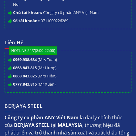
Nội
Chủ tài khoản:
Công ty cổ phần ANY Việt Nam
Số tài khoản:
: 0711000226289
Liên Hệ
HOTLINE 24/7(8:00-22:00)
0969.938.684
(Mrs Toan)
0868.843.815
(Mr Hưng)
0868.843.825
(Mrs Hiền)
0777.843.815
(Mr Xuân)
BERJAYA STEEL
Công ty cổ phần ANY Việt Nam
là đại lý chính thức
của
BERJAYA STEEL
tại
MALAYSIA
, thương hiệu đã
phát triển và trở thành nhà sản xuất và xuất khẩu tổng