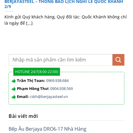
BERJAYASTEEL – THÔNG BÁO LỊCH NGHỈ LỄ QUỐC KHÁNH
2/9
Kính gửi Quý khách hàng, Quý đối tác: Quốc Khánh không chỉ
là ngày để [...]
HOTLINE 24/7(8:00-22:00)
Trần Thị Toan:
0969.938.684
Phạm Hồng Thư:
0904.938.569
Email:
cskh@berjayasteel.vn
Bài viết mới
Bếp Âu Berjaya DRO6-17 Nhà Hàng